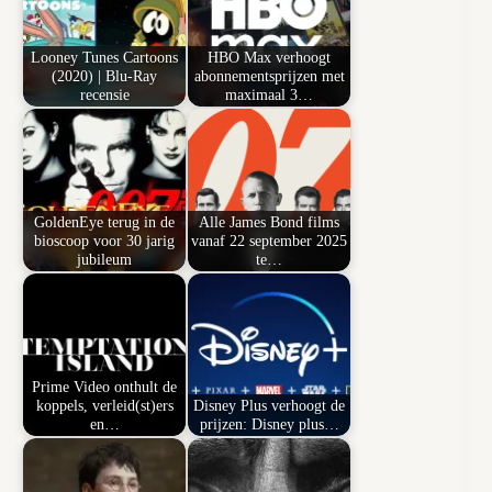
Looney Tunes Cartoons
HBO Max verhoogt
(2020) | Blu-Ray
abonnementsprijzen met
recensie
maximaal 3…
GoldenEye terug in de
Alle James Bond films
bioscoop voor 30 jarig
vanaf 22 september 2025
jubileum
te…
Prime Video onthult de
koppels, verleid(st)ers
Disney Plus verhoogt de
en…
prijzen: Disney plus…