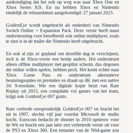
aankondiging dat het ook op weg was naar Xbox One en
Xbox Series X|S. En nu hebben Xbox en Nintendo
eindelijk de releasedatum aangekondigd: 27 januari 2023.
GoldenEye
wordt uitgebracht als onderdeel van Nintendo
Switch Online + Expansion Pack. Deze versie heeft naast
ondersteuning voor breedbeeld ook online multiplayer, zoals
te zien is in de trailer die Nintendo heeft uitgebracht.
En ook al zijn ze gepland om dezelfde dag te verschijnen,
toch is de Xbox-versie een beetje anders. Het ondersteunt
alleen offline multiplayer met gesplitst scherm, dus degenen
die online willen spelen, hebben pech. Het komt echter naar
Xbox Game Pass en ondersteunt alternatieve
besturingsopties en prestaties en draait op 4K met een native
16: 9-resolutie. Wie een digitale kopie bezit van Rare
Replay uit 2015, een compilatie vol games van het team,
krijgt ook
GoldenEye 007
gratis.
Rare creëerde oorspronkelijk
GoldenEye 007
en bracht het
uit in 1997, slechts vijf jaar voordat Microsoft de studio
kocht. Eurocom bedacht de shooter in 2010 opnieuw voor
de Wii en bracht een jaar later een verbeterde versie uit voor
de PS3 en Xbox 360. Een remaster van de N64-game zou