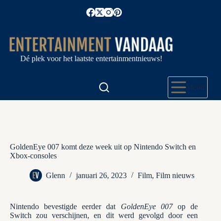
Ga
naar
de
inhoud
Dé plek voor het laatste entertainmentnieuws!
Menu
GoldenEye 007 komt deze week uit op Nintendo Switch en
Xbox-consoles
Glenn
januari 26, 2023
Film
,
Film nieuws
Nintendo bevestigde eerder dat
GoldenEye 007
op de
Switch zou verschijnen, en dit werd gevolgd door een