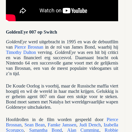
GoldenEye 007 op Switch
GoldenEye
werd uitgebracht in 1995 en was de debuutfilm
van
Pierce Brosnan
in de rol van James Bond, waarbij hij
Timothy Dalton
verving.
GoldenEye
was een hit bij critici
en was financieel erg succesvol. Daarnaast bracht ook
Nintendo 64 een succesvolle game voort met de gelijkenis
van Brosnan, een van de meest populaire videogames uit
z’n tijd.
De Koude Oorlog is voorbij, maar de Russische maffia viert
hoogtij en wil de wereld in haar macht krijgen. Gelukkig is
er geheim agent 007 om daar een stokje voor te steken.
Bond moet samen met Natalya het wereldgevaarlijke wapen
Goldeneye uitschakelen.
Hoofdrollen in de film worden gespeeld door
Pierce
Brosnan
,
Sean Bean
,
Famke Janssen
,
Judi Dench
,
Izabella
Scorupco
,
Samantha Bond
,
Alan Cumming
,
Robbie