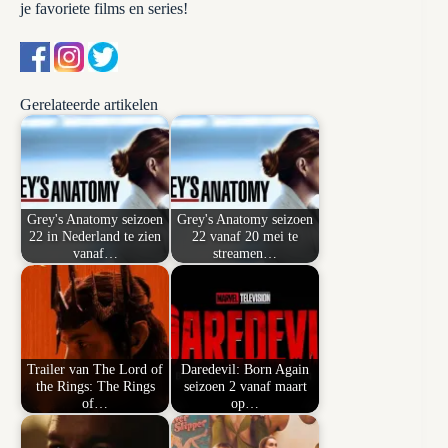
je favoriete films en series!
Gerelateerde artikelen
Grey's Anatomy seizoen
Grey's Anatomy seizoen
22 in Nederland te zien
22 vanaf 20 mei te
vanaf…
streamen…
Trailer van The Lord of
Daredevil: Born Again
the Rings: The Rings
seizoen 2 vanaf maart
of…
op…