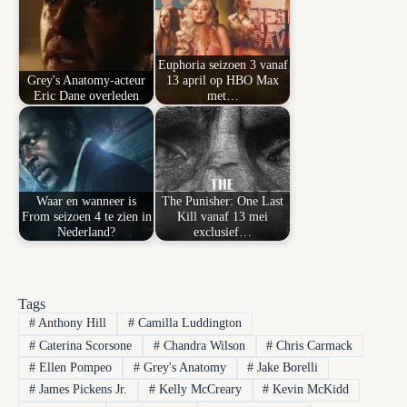
Euphoria seizoen 3 vanaf
Grey's Anatomy-acteur
13 april op HBO Max
Eric Dane overleden
met…
Waar en wanneer is
The Punisher: One Last
From seizoen 4 te zien in
Kill vanaf 13 mei
Nederland?
exclusief…
Tags
#
Anthony Hill
#
Camilla Luddington
#
Caterina Scorsone
#
Chandra Wilson
#
Chris Carmack
#
Ellen Pompeo
#
Grey's Anatomy
#
Jake Borelli
#
James Pickens Jr.
#
Kelly McCreary
#
Kevin McKidd