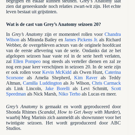
begrijpen en elkaar kunnen steunen. Grey’s Anatomy laat
zien dat geneeskunde noch relaties zwart-wit zijn. Het echte
leven bestaat uit grijstinten.
Wat is de cast van Grey’s Anatomy seizoen 20?
In
Grey’s Anatomy
zijn er momenteel rollen voor
Chandra
Wilson
als Miranda Bailey en
James Pickens Jr.
als Richard
Webber, de overgebleven acteurs van de originele hoofdcast
van de eerste aflevering van de serie. Ondanks dat ze het
afgelopen seizoen haar vaste rol in de serie heeft verlaten,
zal
Ellen Pompeo
nog steeds als verteller dienen en zal ze
nog een paar keer verschijnen in seizoen 20. In de serie zijn
er ook rollen voor
Kevin McKidd
als Owen Hunt,
Caterina
Scorsone
als Amelia Shepherd,
Kim Raver
als Teddy
Altman,
Camilla Luddington
als Jo Wilson,
Chris Carmack
als Link Lincoln,
Jake Borelli
als Levi Schmitt,
Scott
Speedman
als Nick Marsh,
Niko Terho
als Lucas en meer.
Grey’s Anatomy
is gemaakt en wordt geproduceerd door
Shonda Rhimes (
Scandal, How to Get Away with Murder
),
waarbij Meg Marinis zich aanmeldt als showrunner voor het
twintigste seizoen. Het wordt geproduceerd door ABC
Studios.