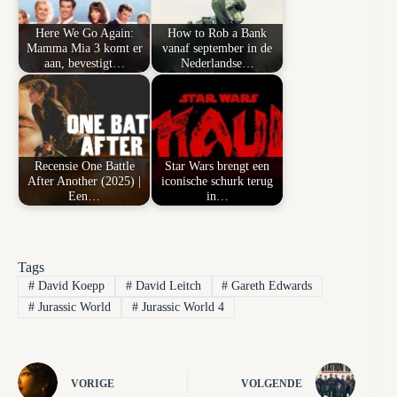
Here We Go Again:
How to Rob a Bank
Mamma Mia 3 komt er
vanaf september in de
aan, bevestigt…
Nederlandse…
Recensie One Battle
Star Wars brengt een
After Another (2025) |
iconische schurk terug
Een…
in…
Tags
#
David Koepp
#
David Leitch
#
Gareth Edwards
#
Jurassic World
#
Jurassic World 4
VORIGE
VOLGENDE