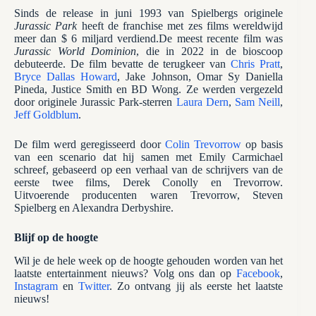
Sinds de release in juni 1993 van Spielbergs originele
Jurassic Park
heeft de franchise met zes films wereldwijd
meer dan $ 6 miljard verdiend.De meest recente film was
Jurassic World Dominion
, die in 2022 in de bioscoop
debuteerde. De film bevatte de terugkeer van
Chris Pratt
,
Bryce Dallas Howard
, Jake Johnson, Omar Sy Daniella
Pineda, Justice Smith en BD Wong. Ze werden vergezeld
door originele Jurassic Park-sterren
Laura Dern
,
Sam Neill
,
Jeff Goldblum
.
De film werd geregisseerd door
Colin Trevorrow
op basis
van een scenario dat hij samen met Emily Carmichael
schreef, gebaseerd op een verhaal van de schrijvers van de
eerste twee films, Derek Conolly en Trevorrow.
Uitvoerende producenten waren Trevorrow, Steven
Spielberg en Alexandra Derbyshire.
Blijf op de hoogte
Wil je de hele week op de hoogte gehouden worden van het
laatste entertainment nieuws? Volg ons dan op
Facebook
,
Instagram
en
Twitter
. Zo ontvang jij als eerste het laatste
nieuws!