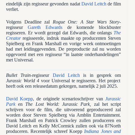
eindelijk zijn regisseur gevonden nadat
David Leitch
de film
verliet.
Volgens Deadline zal
Rogue One: A Star Wars Story
-
regisseur
Gareth Edwards
de komende blockbuster
regisseren. Er wordt gezegd dat Edwards, die onlangs
The
Creator
regisseerde, indruk maakte op producenten Steven
Spielberg en Frank Marshall en vorige week ontmoetingen
had met leidinggevenden. De preproductie zal nu worden
opgevoerd met een regisseur “in laatste onderhandelingen”
met Universal.
Bullet Train
-regisseur
David Leitch
is in gesprek om
Jurassic World 4
voor Universal te regisseren. Het project
heeft ook een releasedatum gekregen, namelijk 2 juli 2025.
David Koepp
, de originele scenarioschrijver van
Jurassic
Park
en
The Lost World: Jurassic Park,
zal het script
schrijven voor de film, die uitvoerend geproduceerd zal
worden door Steven Spielberg via Amblin Entertainment.
Frank Marshall en Patrick Crowley zullen produceren en
David Leitch en Kelly McCormick zullen ook via 87North
produceren. Recentelijk schreef Koepp
Indiana Jones and