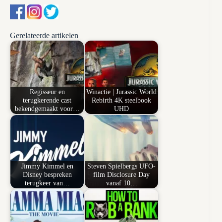
Gerelateerde artikelen
Regisseur en
Winactie | Jurassic World
terugkerende cast
Rebirth 4K steelbook
bekendgemaakt voor…
UHD
Jimmy Kimmel en
Steven Spielbergs UFO-
Disney bespreken
film Disclosure Day
terugkeer van…
vanaf 10…