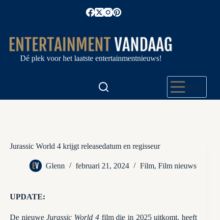
Ga
naar
de
inhoud
Dé plek voor het laatste entertainmentnieuws!
Menu
Jurassic World 4 krijgt releasedatum en regisseur
Glenn
februari 21, 2024
Film
,
Film nieuws
UPDATE:
De nieuwe
Jurassic World 4
film die in 2025 uitkomt, heeft