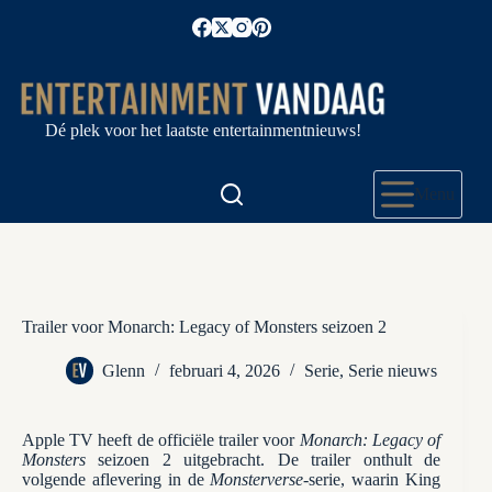
Ga
naar
de
inhoud
Dé plek voor het laatste entertainmentnieuws!
Menu
Trailer voor Monarch: Legacy of Monsters seizoen 2
Glenn
februari 4, 2026
Serie
,
Serie nieuws
Apple TV heeft de officiële trailer voor
Monarch: Legacy of
Monsters
seizoen 2 uitgebracht. De trailer onthult de
volgende aflevering in de
Monsterverse
-serie, waarin King