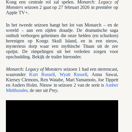
Kong een centrale rol zal spelen.
Monarch: Legacy of
Monsters
seizoen 2 gaat op 27 februari 2026 in première op
Apple TV+.
In het tweede seizoen hangt het lot van Monarch – en de
wereld – aan een zijden draadje. De dramatische saga
onthult verborgen geheimen die onze helden (en schurken)
herenigen op Kongs Skull Island, en in een nieuw,
mysterieus dorp waar een mythische Titaan uit de zee
oprijst. De rimpelingen uit het verleden zorgen voor
opschudding. Bekijk de trailer hieronder.
Monarch: Legacy of Monsters
seizoen 1 had een sterrencast,
waaronder
Kurt Russell
,
Wyatt Russell
, Anna Sawai,
Kiersey Clemons, Ren Watabe, Mari Yamamoto, Joe Tippett
en Anders Holm. Nieuw in seizoen 2 van de serie is
Amber
Midthunder
, de ster uit
Prey
.