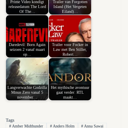
Prime Video kondigt
Trailer van Forgotten
releasedatum The Lord
Island (Het Vergeten
Of The…
Eiland)…
Daredevil: Born Again
Trailer voor Focker in
seizoen 2 vanaf maart
Law met Ben Stiller,
op…
Robert…
Langverwachte Godzilla
Het mythische avontuur
Minus Zero vanaf 5
gaat verder: RTL
november…
maakt…
Tags
#
Amber Midthunder
#
Anders Holm
#
Anna Sawai