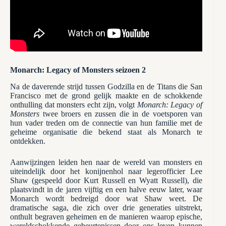
Monarch: Legacy of Monsters seizoen 2
Na de daverende strijd tussen Godzilla en de Titans die San
Francisco met de grond gelijk maakte en de schokkende
onthulling dat monsters echt zijn, volgt
Monarch: Legacy of
Monsters
twee broers en zussen die in de voetsporen van
hun vader treden om de connectie van hun familie met de
geheime organisatie die bekend staat als Monarch te
ontdekken.
Aanwijzingen leiden hen naar de wereld van monsters en
uiteindelijk door het konijnenhol naar legerofficier Lee
Shaw (gespeeld door Kurt Russell en Wyatt Russell), die
plaatsvindt in de jaren vijftig en een halve eeuw later, waar
Monarch wordt bedreigd door wat Shaw weet. De
dramatische saga, die zich over drie generaties uitstrekt,
onthult begraven geheimen en de manieren waarop epische,
wereldschokkende gebeurtenissen door ons leven kunnen