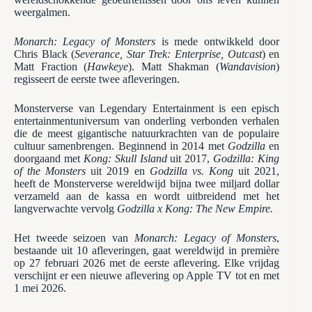
weergalmen.
Monarch: Legacy of Monsters
is mede ontwikkeld door
Chris Black (
Severance, Star Trek: Enterprise, Outcast
) en
Matt Fraction (
Hawkeye
). Matt Shakman (
Wandavision
)
regisseert de eerste twee afleveringen.
Monsterverse van Legendary Entertainment is een episch
entertainmentuniversum van onderling verbonden verhalen
die de meest gigantische natuurkrachten van de populaire
cultuur samenbrengen. Beginnend in 2014 met
Godzilla
en
doorgaand met
Kong: Skull Island
uit 2017,
Godzilla: King
of the Monsters
uit 2019 en
Godzilla vs. Kong
uit 2021,
heeft de Monsterverse wereldwijd bijna twee miljard dollar
verzameld aan de kassa en wordt uitbreidend met het
langverwachte vervolg
Godzilla x Kong: The New Empire.
Het tweede seizoen van
Monarch: Legacy of Monsters
,
bestaande uit 10 afleveringen, gaat wereldwijd in première
op 27 februari 2026 met de eerste aflevering. Elke vrijdag
verschijnt er een nieuwe aflevering op Apple TV tot en met
1 mei 2026.