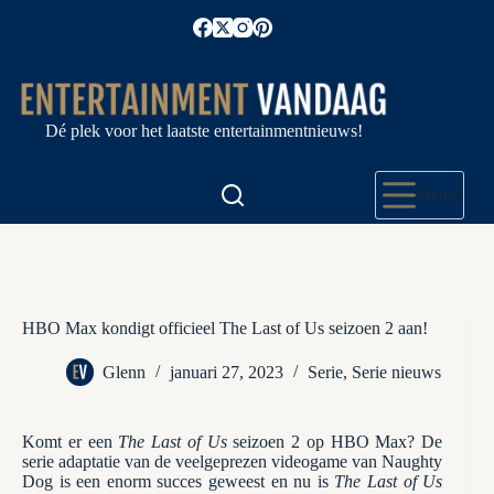
Ga
naar
de
inhoud
Dé plek voor het laatste entertainmentnieuws!
Menu
HBO Max kondigt officieel The Last of Us seizoen 2 aan!
Glenn
januari 27, 2023
Serie
,
Serie nieuws
Komt er een
The Last of Us
seizoen 2 op HBO Max? De
serie adaptatie van de veelgeprezen videogame van Naughty
Dog is een enorm succes geweest en nu is
The Last of Us