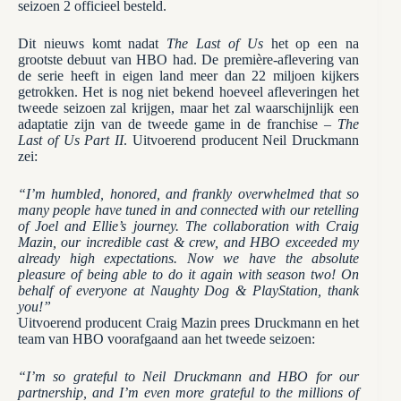
seizoen 2 officieel besteld.
Dit nieuws komt nadat
The Last of Us
het op een na
grootste debuut van HBO had. De première-aflevering van
de serie heeft in eigen land meer dan 22 miljoen kijkers
getrokken. Het is nog niet bekend hoeveel afleveringen het
tweede seizoen zal krijgen, maar het zal waarschijnlijk een
adaptatie zijn van de tweede game in de franchise –
The
Last of Us Part II
. Uitvoerend producent Neil Druckmann
zei:
“I’m humbled, honored, and frankly overwhelmed that so
many people have tuned in and connected with our retelling
of Joel and Ellie’s journey. The collaboration with Craig
Mazin, our incredible cast & crew, and HBO exceeded my
already high expectations. Now we have the absolute
pleasure of being able to do it again with season two! On
behalf of everyone at Naughty Dog & PlayStation, thank
you!”
Uitvoerend producent Craig Mazin prees Druckmann en het
team van HBO voorafgaand aan het tweede seizoen:
“I’m so grateful to Neil Druckmann and HBO for our
partnership, and I’m even more grateful to the millions of