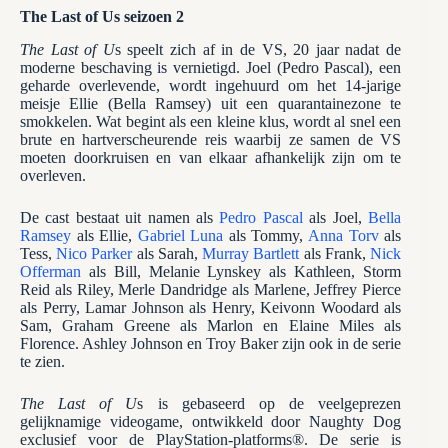
The Last of Us seizoen 2
The Last of U
s speelt zich af in de VS, 20 jaar nadat de
moderne beschaving is vernietigd. Joel (Pedro Pascal), een
geharde overlevende, wordt ingehuurd om het 14-jarige
meisje Ellie (Bella Ramsey) uit een quarantainezone te
smokkelen. Wat begint als een kleine klus, wordt al snel een
brute en hartverscheurende reis waarbij ze samen de VS
moeten doorkruisen en van elkaar afhankelijk zijn om te
overleven.
De cast bestaat uit namen als
Pedro Pascal
als Joel,
Bella
Ramsey
als Ellie,
Gabriel Luna
als Tommy,
Anna Torv
als
Tess,
Nico Parker
als Sarah,
Murray Bartlett
als Frank,
Nick
Offerman
als Bill, Melanie Lynskey als Kathleen, Storm
Reid als Riley, Merle Dandridge als Marlene, Jeffrey Pierce
als Perry, Lamar Johnson als Henry, Keivonn Woodard als
Sam, Graham Greene als Marlon en Elaine Miles als
Florence. Ashley Johnson en Troy Baker zijn ook in de serie
te zien.
The Last of U
s is gebaseerd op de veelgeprezen
gelijknamige videogame, ontwikkeld door Naughty Dog
exclusief voor de PlayStation-platforms®. De serie is