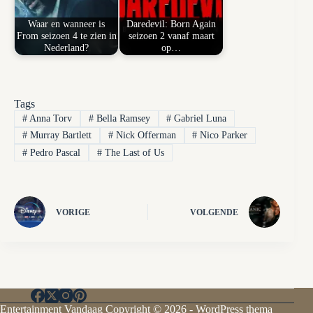
Waar en wanneer is
Daredevil: Born Again
From seizoen 4 te zien in
seizoen 2 vanaf maart
Nederland?
op…
Tags
#
Anna Torv
#
Bella Ramsey
#
Gabriel Luna
#
Murray Bartlett
#
Nick Offerman
#
Nico Parker
#
Pedro Pascal
#
The Last of Us
VORIGE
VOLGENDE
Entertainment Vandaag Copyright © 2026 - WordPress thema