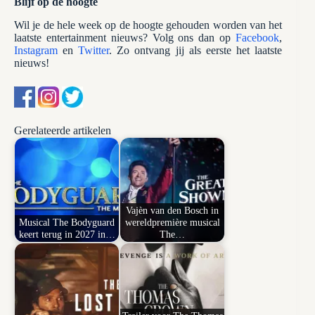
Blijf op de hoogte
Wil je de hele week op de hoogte gehouden worden van het
laatste entertainment nieuws? Volg ons dan op
Facebook
,
Instagram
en
Twitter
. Zo ontvang jij als eerste het laatste
nieuws!
Gerelateerde artikelen
Vajèn van den Bosch in
Musical The Bodyguard
wereldpremière musical
keert terug in 2027 in…
The…