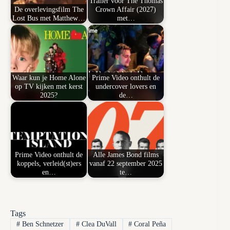
Trailer voor The Thomas
De overlevingsfilm The
Crown Affair (2027)
Lost Bus met Matthew…
met…
Waar kun je Home Alone
Prime Video onthult de
op TV kijken met kerst
undercover lovers en
2025?
de…
Prime Video onthult de
Alle James Bond films
koppels, verleid(st)ers
vanaf 22 september 2025
en…
te…
Tags
#
Ben Schnetzer
#
Clea DuVall
#
Coral Peña