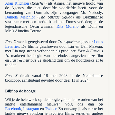
Alan Ritchson
(
Reacher
) als Aimes, het nieuwe hoofd van
de Agency die niet dezelfde voorliefde heeft voor de
bemanning van Dom als zijn voorganger Mr. Nobody;
Daniela Melchior
(
The Suicide Squad
) als Braziliaanse
straatracer met een sterke band met Doms verleden; en de
legendarische Oscar-winnaar
Rita Moreno
als Dom en
Mia’s Abuelita Toretto.
Fast X
wordt geregisseerd door
Transporter
-regisseur
Louis
Leterrier
. De film is geschreven door Lin en Dan Mazeau,
met Lin nog steeds verbonden als producer.
Fast & Furious
10
markeert het begin van het einde, aangezien deze film
en
Fast & Furious 11
gepland zijn om de hoofdreeks af te
ronden.
Fast X
draait vanaf 18 mei 2023 in de Nederlandse
bioscoop, aansluitend gevolgd door deel 11 in 2024.
Blijf op de hoogte
Wil je de hele week op de hoogte gehouden worden van het
laatste entertainment nieuws? Volg ons dan op
Facebook
,
Instagram
en
Twitter
. Zo ontvang jij als eerste het
laatste nieuws rondom je favoriete films, series en andere