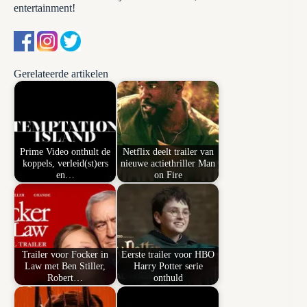
entertainment!
Gerelateerde artikelen
Prime Video onthult de
Netflix deelt trailer van
koppels, verleid(st)ers
nieuwe actiethriller Man
en…
on Fire
Trailer voor Focker in
Eerste trailer voor HBO
Law met Ben Stiller,
Harry Potter serie
Robert…
onthuld