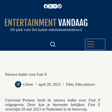
Ga
naar
de
inhoud
Dé plek voor het laatste entertainmentnieuws!
Menu
Nieuwe trailer voor Fast X
Glenn
april 20, 2023
Film
,
Film nieuws
Universal Pictures heeft de nieuwe trailer voor
Fast X
vrijgegeven. Deze kun je hieronder bekijken.
Fast X
verschijnt 18 mei 2023 in Nederland in de bioscoop.