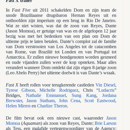
Fast X trailer
In
Fast Five
uit 2011 schakelden Dom en zijn team de
snode Braziliaanse drugsbaron Hernan Reyes uit en
onthoofden zijn imperium op een brug in Rio De Janeiro.
Wat ze niet wisten, was dat de zoon van Reyes, Dante
(Jason Momoa), er getuige van was en de afgelopen 12 jaar
bezig was met het bedenken van een plan om Dom de
ultieme prijs te laten betalen. Dante’s complot zal de familie
van Dom verstrooien van Los Angeles tot de catacomben
van Rome, van Brazilië tot Londen en van Portugal tot
Antarctica. Er zullen nieuwe bondgenoten worden gesmeed
en oude vijanden zullen weer de kop opsteken. Maar alles
verandert wanneer Dom ontdekt dat zijn eigen 8-jarige zoon
(Leo Abelo Perry) het ultieme doelwit is van Dante’s wraak.
Fast X
heeft rollen voor terugkerende castleden
Vin Diesel
,
Tyrese Gibson
,
Michelle Rodriguez
, Chris “
Ludacris
”
Bridges,
Nathalie Emmanuel
,
Sung Kang
,
Jordana
Brewster
,
Jason Statham
,
John Cena
,
Scott Eastwood
,
Helen Mirren
en
Charlize Theron
.
De film bevat ook een nieuwe cast, waaronder
Jason
Momoa
(
Aquaman
) als zoon van Reyes, Dante;
Brie Larson
als Tess, een malafide vertegenwoordiger van de Agency;