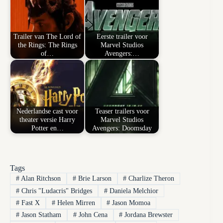
Trailer van The Lord of
Eerste trailer voor
the Rings: The Rings
Marvel Studios
of…
Avengers:…
Nederlandse cast voor
Teaser trailers voor
theater versie Harry
Marvel Studios
Potter en…
Avengers: Doomsday
Tags
#
Alan Ritchson
#
Brie Larson
#
Charlize Theron
#
Chris "Ludacris" Bridges
#
Daniela Melchior
#
Fast X
#
Helen Mirren
#
Jason Momoa
#
Jason Statham
#
John Cena
#
Jordana Brewster