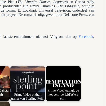
ulie Plec (
The Vampire Diaries, Legacies
) en Carina Adly
nd producenten zijn Emily Cummins (
The Endgame, Vampire
 roman, E. Lockhart. Universal Television, onderdeel van
it project. De roman is uitgegeven door Delacorte Press, een
 laatste entertainment nieuws? Volg ons dan op
Facebook
,
Dakota
Prime Video onthult de
sh
Prime Video onthult
koppels, verleid(st)ers
trailer van Sterling Point
en…