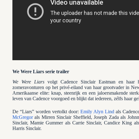
We Were Liars serie trailer
We Were Liars
volgt Cadence Sinclair Eastman en haar he
zomeravonturen op het privé-eiland van haar grootvader in New
Amerikaanse elite: knap, steenrijk en een jaloersmakende ster
leven van Cadence voorgoed en blijkt dat iedereen, zélfs haar geli
De “Liars” worden vertolkt door:
Emily Alyn Lind
als Cadence
McGregor
als Mirren Sinclair Sheffield, Joseph Zada als Johnn
Sinclair, Mamie Gummer als Carrie Sinclair, Candice King als
Harris Sinclair.