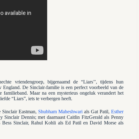
chte vriendengroep, bijgenaamd de “Liars’’, tijdens hun
 England. De Sinclair-familie is een perfect voorbeeld van de
ke familieband. Maar na een mysterieus ongeluk verandert het
efde “Liars”, iets te verbergen heeft.
 Sinclair Eastman,
Shubham Maheshwari
als Gat Patil,
Esther
y Sinclair Dennis; met daarnaast Caitlin FitzGerald als Penny
 Bess Sinclair, Rahul Kohli als Ed Patil en David Morse als