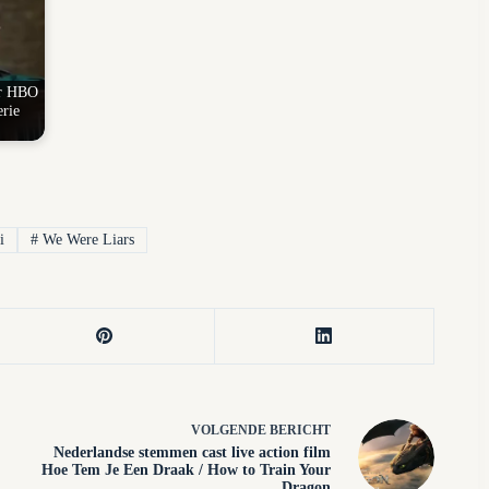
or HBO
erie
i
#
We Were Liars
VOLGENDE
BERICHT
Nederlandse stemmen cast live action film
Hoe Tem Je Een Draak / How to Train Your
Dragon