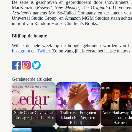
De serie is geschreven en geproduceerd door showrunners J
MacKenzie (
Roswell, New Mexico, The Originals
). Uitvoere
Academy
) namens My So-Called Company en de auteur van de
Universal Studio Group, en Amazon MGM Studios staan achter d
imprint van Random House Children’s Books.
Blijf op de hoogte
Wil je de hele week op de hoogte gehouden worden van het
Instagram
en
Twitter
. Zo ontvang jij als eerste het laatste nieuws!
Gerelateerde artikelen
Serie Cedar Cove vanaf
Trailer van Forgotten
Anne Hathaway, 
dinsdag 6 januari te zien
Island (Het Vergeten
Johnson en Jo
in…
Eiland)…
Hartnett…