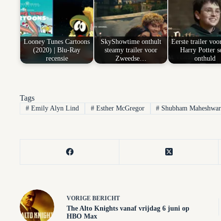
Looney Tunes Cartoons
SkyShowtime onthult
Eerste trailer vo
(2020) | Blu-Ray
steamy trailer voor
Harry Potter s
recensie
Zweedse…
onthuld
Tags
#
Emily Alyn Lind
#
Esther McGregor
#
Shubham Maheshwar
VORIGE
BERICHT
The Alto Knights vanaf vrijdag 6 juni op
HBO Max