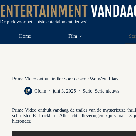
Ga
naar
de
inhoud
Dé plek voor het laatste entertainmentnieuws!
Home
Film
Ser
Prime Video onthult trailer voor de serie We Were Liars
Glenn
juni 3, 2025
Serie
,
Serie nieuws
Prime Video onthult vandaag de trailer van de mysterieuze thril
schrijfster E. Lockhart. Alle acht afleveringen zijn vanaf 18 
hieronder.