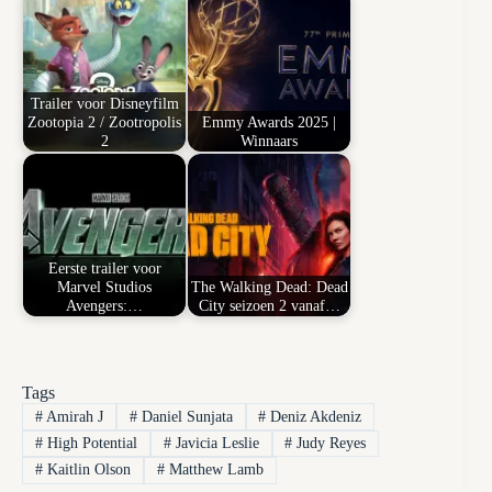
Trailer voor Disneyfilm
Zootopia 2 / Zootropolis
Emmy Awards 2025 |
2
Winnaars
Eerste trailer voor
Marvel Studios
The Walking Dead: Dead
Avengers:…
City seizoen 2 vanaf…
Tags
#
Amirah J
#
Daniel Sunjata
#
Deniz Akdeniz
#
High Potential
#
Javicia Leslie
#
Judy Reyes
#
Kaitlin Olson
#
Matthew Lamb