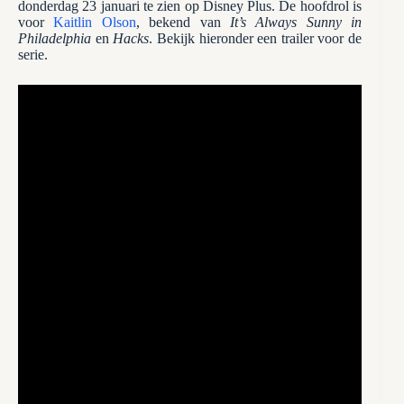
donderdag 23 januari te zien op Disney Plus. De hoofdrol is
voor
Kaitlin Olson
, bekend van
It’s Always Sunny in
Philadelphia
en
Hacks
. Bekijk hieronder een trailer voor de
serie.