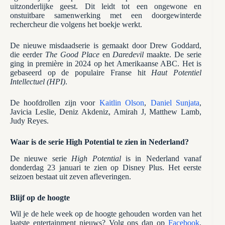
uitzonderlijke geest. Dit leidt tot een ongewone en
onstuitbare samenwerking met een doorgewinterde
rechercheur die volgens het boekje werkt.
De nieuwe misdaadserie is gemaakt door Drew Goddard,
die eerder
The Good Place
en
Daredevil
maakte. De serie
ging in première in 2024 op het Amerikaanse ABC. Het is
gebaseerd op de populaire Franse hit
Haut Potentiel
Intellectuel (HPI)
.
De hoofdrollen zijn voor
Kaitlin Olson
,
Daniel Sunjata
,
Javicia Leslie, Deniz Akdeniz, Amirah J, Matthew Lamb,
Judy Reyes.
Waar is de serie High Potential te zien in Nederland?
De nieuwe serie
High Potential
is in Nederland vanaf
donderdag 23 januari te zien op Disney Plus. Het eerste
seizoen bestaat uit zeven afleveringen.
Blijf op de hoogte
Wil je de hele week op de hoogte gehouden worden van het
laatste entertainment nieuws? Volg ons dan op
Facebook
,