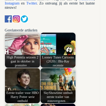
Instagram
en
Twitter
. Zo ontvang jij als eerste het laatste
nieuws!
Gerelateerde artikelen
High Potentia seizoen 2
Looney Tunes Cartoons
gaat in oktober in
(2020) | Blu-Ray
première…
recensie
Eerste trailer voor HBO
SkyShowtime onthult
Harry Potter serie
eerste trailer van
onthuld
zonovergoten…