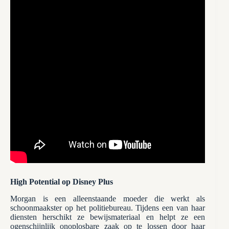
High Potential op Disney Plus
Morgan is een alleenstaande moeder die werkt als
schoonmaakster op het politiebureau. Tijdens een van haar
diensten herschikt ze bewijsmateriaal en helpt ze een
ogenschijnlijk onoplosbare zaak op te lossen door haar