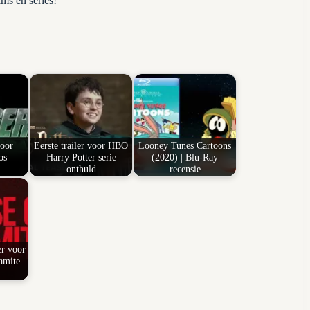
lms en series!
voor
Eerste trailer voor HBO
Looney Tunes Cartoons
os
Harry Potter serie
(2020) | Blu-Ray
…
onthuld
recensie
er voor
amite