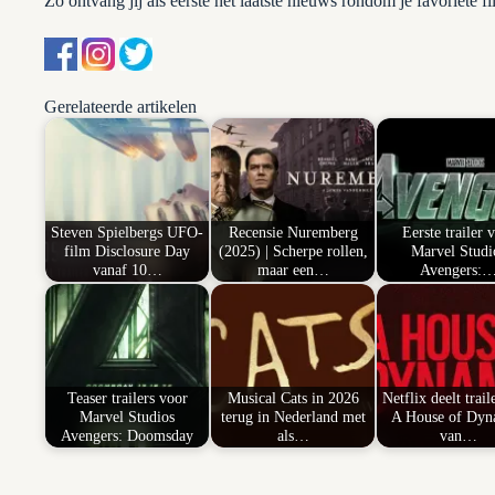
Zo ontvang jij als eerste het laatste nieuws rondom je favoriete fi
Gerelateerde artikelen
Steven Spielbergs UFO-
Recensie Nuremberg
Eerste trailer 
film Disclosure Day
(2025) | Scherpe rollen,
Marvel Studi
vanaf 10…
maar een…
Avengers:
Teaser trailers voor
Musical Cats in 2026
Netflix deelt trail
Marvel Studios
terug in Nederland met
A House of Dyn
Avengers: Doomsday
als…
van…