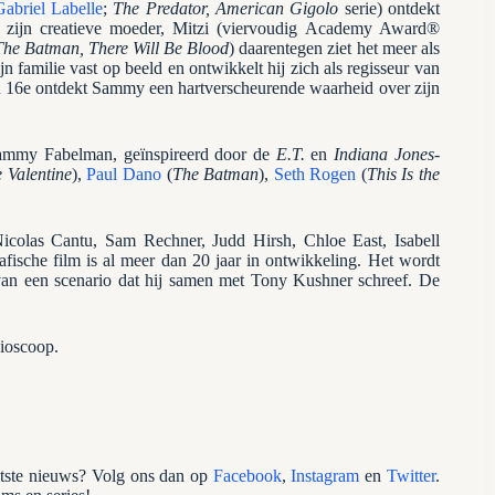
Gabriel Labelle
;
The Predator, American Gigolo
serie) ontdekt
van zijn creatieve moeder, Mitzi (viervoudig Academy Award®
he Batman, There Will Be Blood
) daarentegen ziet het meer als
 familie vast op beeld en ontwikkelt hij zich als regisseur van
jn 16e ontdekt Sammy een hartverscheurende waarheid over zijn
ammy Fabelman, geïnspireerd door de
E.T.
en
Indiana Jones
-
e Valentine
),
Paul Dano
(
The Batman
),
Seth Rogen
(
This Is the
icolas Cantu, Sam Rechner, Judd Hirsh, Chloe East, Isabell
ische film is al meer dan 20 jaar in ontwikkeling. Het wordt
an een scenario dat hij samen met Tony Kushner schreef. De
bioscoop.
atste nieuws? Volg ons dan op
Facebook
,
Instagram
en
Twitter
.