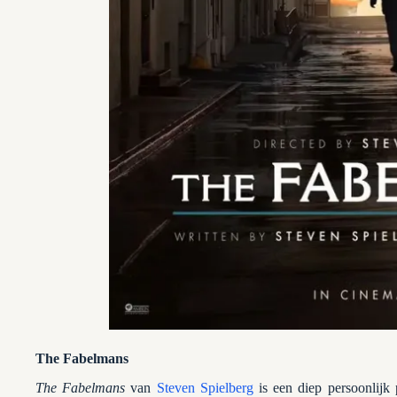
The Fabelmans
The Fabelmans
van
Steven Spielberg
is een diep persoonlijk