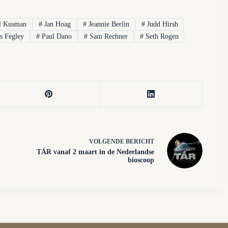
ll Kusman
#
Jan Hoag
#
Jeannie Berlin
#
Judd Hirsh
s Fegley
#
Paul Dano
#
Sam Rechner
#
Seth Rogen
VOLGENDE
BERICHT
TÁR vanaf 2 maart in de Nederlandse
bioscoop