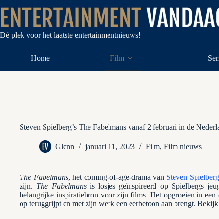
Ga
naar
de
inhoud
Dé plek voor het laatste entertainmentnieuws!
Home
Film
Ser
Steven Spielberg’s The Fabelmans vanaf 2 februari in de Neder
Glenn
januari 11, 2023
Film
,
Film nieuws
The Fabelmans
, het coming-of-age-drama van
Steven Spielber
zijn.
The Fabelmans
is losjes geïnspireerd op Spielbergs je
belangrijke inspiratiebron voor zijn films. Het opgroeien in ee
op teruggrijpt en met zijn werk een eerbetoon aan brengt. Bekijk 