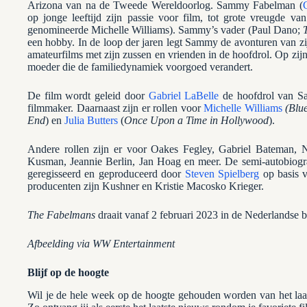
Arizona van na de Tweede Wereldoorlog. Sammy Fabelman (
op jonge leeftijd zijn passie voor film, tot grote vreugde 
genomineerde Michelle Williams). Sammy’s vader (Paul Dano;
T
een hobby. In de loop der jaren legt Sammy de avonturen van zijn
amateurfilms met zijn zussen en vrienden in de hoofdrol. Op zi
moeder die de familiedynamiek voorgoed verandert.
De film wordt geleid door
Gabriel LaBelle
de hoofdrol van S
filmmaker. Daarnaast zijn er rollen voor
Michelle Williams
(Blu
End
) en
Julia Butters
(
Once Upon a Time in Hollywood
).
Andere rollen zijn er voor Oakes Fegley, Gabriel Bateman, N
Kusman, Jeannie Berlin, Jan Hoag en meer. De semi-autobiograf
geregisseerd en geproduceerd door
Steven Spielberg
op basis v
producenten zijn Kushner en Kristie Macosko Krieger.
The Fabelmans
draait vanaf 2 februari 2023 in de Nederlandse 
Afbeelding via WW Entertainment
Blijf op de hoogte
Wil je de hele week op de hoogte gehouden worden van het la