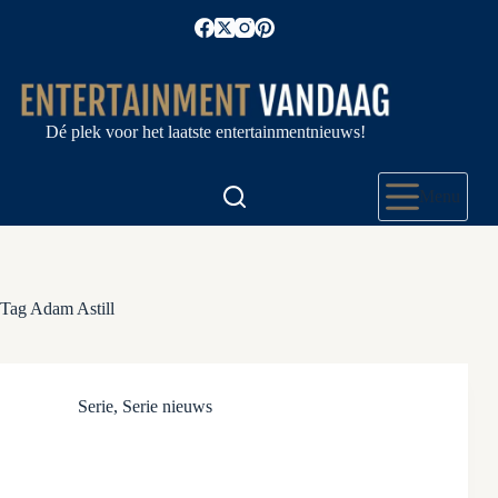
Ga
naar
de
inhoud
Dé plek voor het laatste entertainmentnieuws!
Menu
Tag
Adam Astill
Serie
,
Serie nieuws