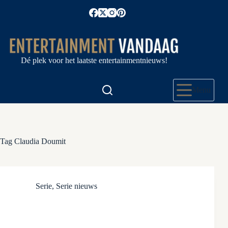
Ga
naar
de
inhoud
Dé plek voor het laatste entertainmentnieuws!
Menu
Tag
Claudia Doumit
Serie
,
Serie nieuws