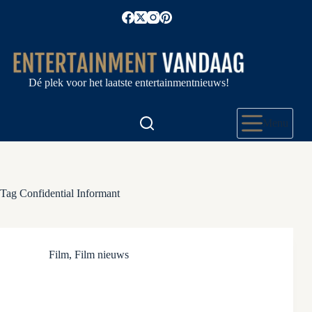
Ga
naar
de
inhoud
Dé plek voor het laatste entertainmentnieuws!
Menu
Tag
Confidential Informant
Film
,
Film nieuws