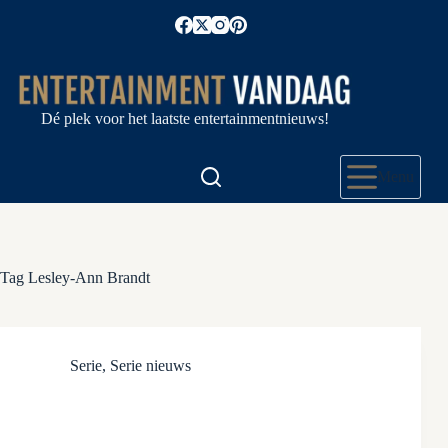
Ga
naar
de
inhoud
Dé plek voor het laatste entertainmentnieuws!
Menu
Tag
Lesley-Ann Brandt
Serie
,
Serie nieuws