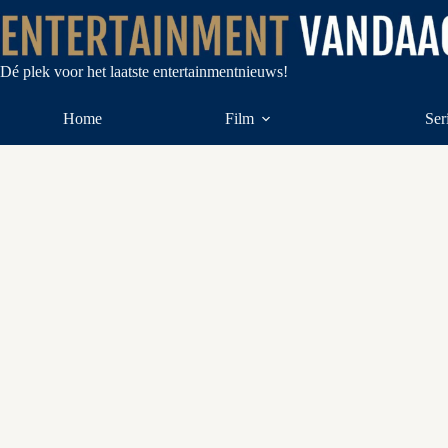
Ga
naar
de
inhoud
Dé plek voor het laatste entertainmentnieuws!
Home
Film
Ser