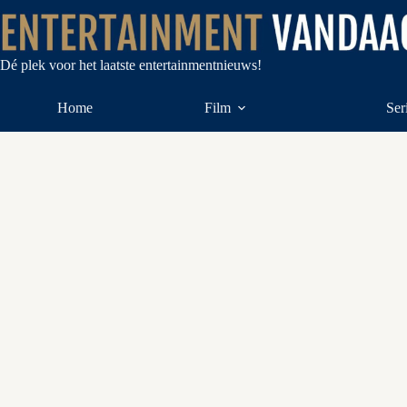
Ga
naar
de
inhoud
Dé plek voor het laatste entertainmentnieuws!
Home
Film
Ser