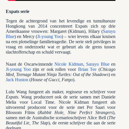
Expats serie
Tegen de achtergrond van het levendige en tumultueuze
Hongkong van 2014 concentreert Expats zich op drie
Amerikaanse vrouwen: Margaret (Kidman), Hilary (
Sarayu
Blue
) en Mercy (
Ji-young Yoo
) – wier levens elkaar kruisen
na een plotselinge familietragedie. De serie stelt privileges in
vraag en onderzoekt wat er gebeurt als de grens tussen
slachtofferschap en schuld vervaagt.
Naast de Oscarwinnende
Nicole Kidman
,
Sarayu Blue
en
Ji-young Yoo
zijn er ook rollen voor
Brian Tee
(
Chicago
Med, Teenage Mutant Ninja Turtles: Out of the Shadows
) en
Jack Huston
(
House of Gucci, Fargo
).
Lulu Wang fungeert als maker, regisseur en schrijver voor
Expats
. Wang produceert ook de serie samen met Daniele
Melia voor Local Time. Nicole Kidman fungeert als
uitvoerend producent voor de serie met Per Saari voor
Blossom Films (
Rabbit Hole, Nine Perfect Strangers
),
samen met de Australische scenarioschrijver Alice Bell (
The
Beautiful Lie, The Slap
), de eerste schrijver die aan de serie
deelnam.