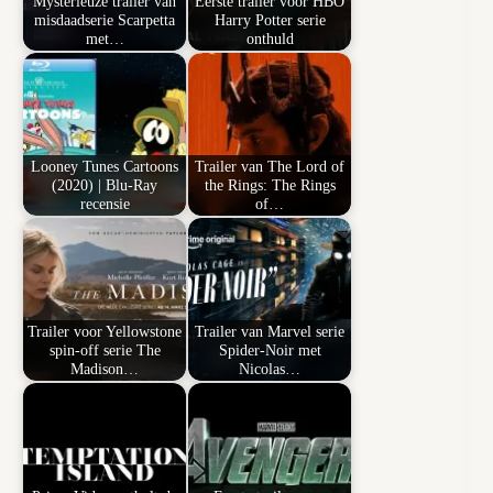
Mysterieuze trailer van
Eerste trailer voor HBO
misdaadserie Scarpetta
Harry Potter serie
met…
onthuld
Looney Tunes Cartoons
Trailer van The Lord of
(2020) | Blu-Ray
the Rings: The Rings
recensie
of…
Trailer voor Yellowstone
Trailer van Marvel serie
spin-off serie The
Spider-Noir met
Madison…
Nicolas…