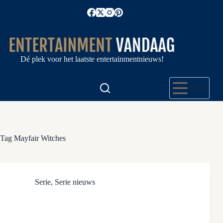
Ga
naar
de
inhoud
Dé plek voor het laatste entertainmentnieuws!
Menu
Tag
Mayfair Witches
Serie
,
Serie nieuws