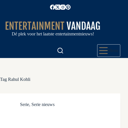
Ga
naar
de
inhoud
Dé plek voor het laatste entertainmentnieuws!
Menu
Tag
Rahul Kohli
Serie
,
Serie nieuws