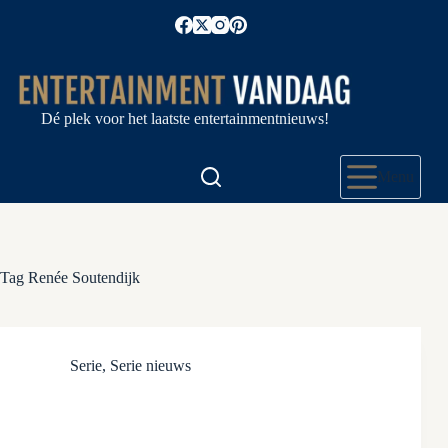
Ga
naar
de
inhoud
Dé plek voor het laatste entertainmentnieuws!
Menu
Tag
Renée Soutendijk
Serie
,
Serie nieuws