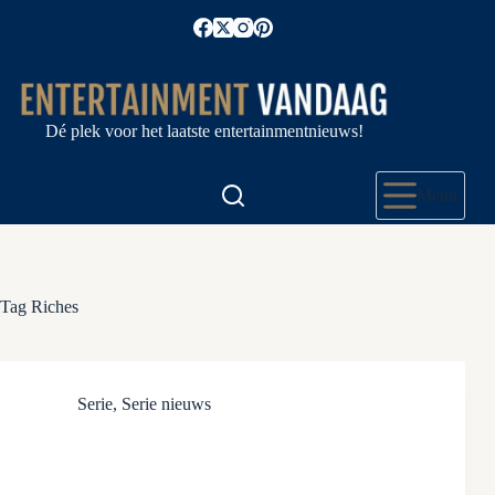
Ga
naar
de
inhoud
Dé plek voor het laatste entertainmentnieuws!
Menu
Tag
Riches
Serie
,
Serie nieuws