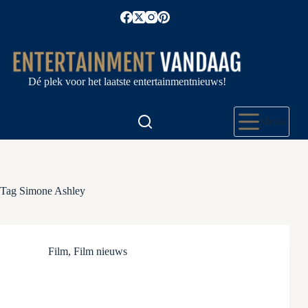
Ga
naar
de
inhoud
Dé plek voor het laatste entertainmentnieuws!
Menu
Tag
Simone Ashley
Film
,
Film nieuws