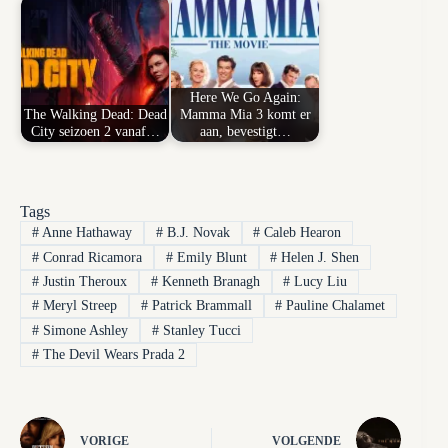
Here We Go Again:
The Walking Dead: Dead
Mamma Mia 3 komt er
City seizoen 2 vanaf…
aan, bevestigt…
Tags
#
Anne Hathaway
#
B.J. Novak
#
Caleb Hearon
#
Conrad Ricamora
#
Emily Blunt
#
Helen J. Shen
#
Justin Theroux
#
Kenneth Branagh
#
Lucy Liu
#
Meryl Streep
#
Patrick Brammall
#
Pauline Chalamet
#
Simone Ashley
#
Stanley Tucci
#
The Devil Wears Prada 2
VORIGE
VOLGENDE