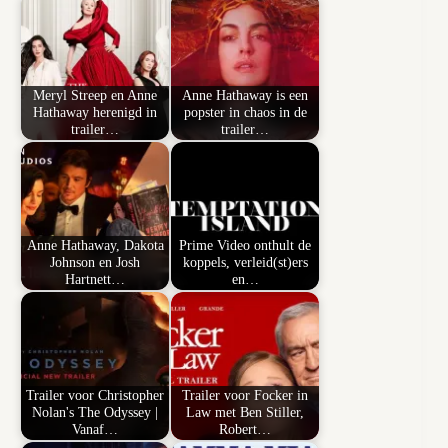
Meryl Streep en Anne
Anne Hathaway is een
Hathaway herenigd in
popster in chaos in de
trailer…
trailer…
Anne Hathaway, Dakota
Prime Video onthult de
Johnson en Josh
koppels, verleid(st)ers
Hartnett…
en…
Trailer voor Christopher
Trailer voor Focker in
Nolan's The Odyssey |
Law met Ben Stiller,
Vanaf…
Robert…