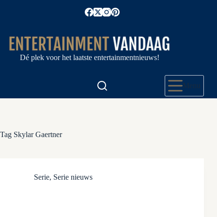
Ga
naar
de
inhoud
Dé plek voor het laatste entertainmentnieuws!
Menu
Tag
Skylar Gaertner
Serie
,
Serie nieuws