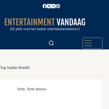
Ga
naar
de
inhoud
Dé plek voor het laatste entertainmentnieuws!
Menu
Tag
Sophie Rundle
Serie
,
Serie nieuws