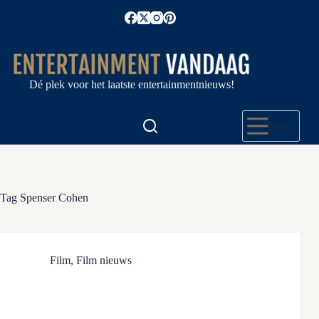
Ga
naar
de
inhoud
Dé plek voor het laatste entertainmentnieuws!
Menu
Tag
Spenser Cohen
Film
,
Film nieuws