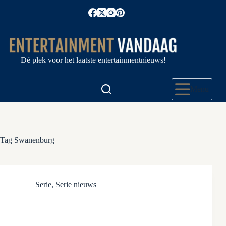
Ga
naar
de
inhoud
Dé plek voor het laatste entertainmentnieuws!
Menu
Tag
Swanenburg
Serie
,
Serie nieuws