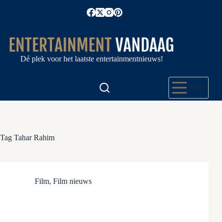
Ga
naar
de
inhoud
Dé plek voor het laatste entertainmentnieuws!
Menu
Tag
Tahar Rahim
Film
,
Film nieuws