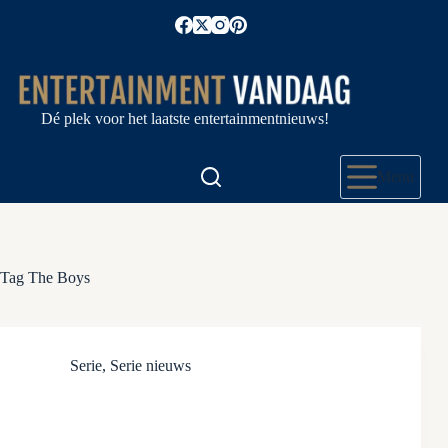
Ga
naar
de
inhoud
Dé plek voor het laatste entertainmentnieuws!
Menu
Tag
The Boys
Serie
,
Serie nieuws