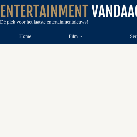
Ga
naar
de
inhoud
Dé plek voor het laatste entertainmentnieuws!
Home
Film
Ser