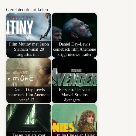
Gerelateerde artikelen
Film Mutiny met Jason
Daniel Day-Lewis
Statham vanaf 20
comeback film Anemone
augustus in…
krijgt nieuwe trailer
Daniel Day-Lewis
Eerste trailer voor
comeback film Anemone
Marvel Studios
vanaf 12…
Avengers:…
Teaser trailers voor
Emilia Clarke en Haley