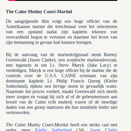
The Caine Mutiny Court-Martial
De aangrijpende film volgt een hoge officier van de
Amerikaanse marine die terechtstaat voor het orkestreren
van een opstand nadat zijn kapitein tekenen van
verwardheid begon te vertonen en daarmee het leven van
zijn bemanning in gevaar had kunnen brengen.
Bij de aanvang van de marinekrijgsraad stemt Barney
Greenwald (Jason Clarke), een sceptische marineadvocaat,
met tegenzin in om Lt. Steve Maryk (Jake Lacy) te
verdedigen. Maryk is een hoge officier bij de marine die de
controle over de U.S.S. CAINE overnam van zijn
dominante kapitein Lt. Philip Francis Queeg (Kiefer
Sutherland), tijdens een hevige storm in gevaarlijk water.
Naarmate het proces vordert, maakt Greenwald zich steeds
meer zorgen en vraagt hij zich af of de gebeurtenissen aan
boord van de Caine echt muiterij waren of de moedige
daden van een groep matrozen die hun instabiele leider niet
vertrouwden.
The Caine Mutiny Court-Martial
heeft een sterke cast met
onder meer
Kiefer Sutherland
(
24
),
Jason Clarke