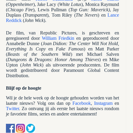
(
Oppenheimer
), Jake Lacy (
White Lotus
), Monica Raymund
(
Chicago Fire
), Lewis Pullman (
Top Gun: Maverick)
, Jay
Duplass (
Transparent
), Tom Riley (
The Nevers
) en
Lance
Reddick
(
John Wick
).
De film, van Republic Pictures, is geschreven en
geregisseerd door
William Friedkin
en geproduceerd door
Annabelle Dunne (
Joan Didion: The Center Will Not Hold,
Everything Is Copy
en
Fake Famous
) en Matt Parker
(
Beasts of the Southern Wild
) met Michael Salven
(
Dungeons & Dragons: Honor Among Thieves
) en Mike
Upton (
John Wick
) als uitvoerende producenten. De film
wordt gedistribueerd door Paramount Global Content
Distribution.
Blijf op de hoogte
Wil je de hele week op de hoogte gehouden worden van het
laatste nieuws? Volg ons dan op
Facebook
,
Instagram
en
Twitter
. Zo ontvang jij als eerste het laatste nieuws rondom
je favoriete films, series en andere entertainment!