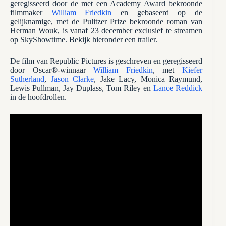
geregisseerd door de met een Academy Award bekroonde
filmmaker
William Friedkin
en gebaseerd op de
gelijknamige, met de Pulitzer Prize bekroonde roman van
Herman Wouk, is vanaf 23 december exclusief te streamen
op SkyShowtime. Bekijk hieronder een trailer.
De film van Republic Pictures is geschreven en geregisseerd
door Oscar®-winnaar
William Friedkin
, met
Kiefer
Sutherland
,
Jason Clarke
, Jake Lacy, Monica Raymund,
Lewis Pullman, Jay Duplass, Tom Riley en
Lance Reddick
in de hoofdrollen.