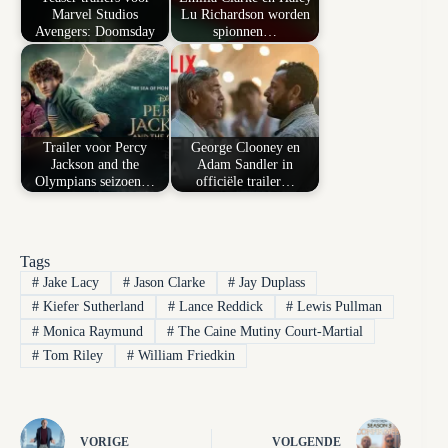
Marvel Studios
Lu Richardson worden
Avengers: Doomsday
spionnen…
Trailer voor Percy
George Clooney en
Jackson and the
Adam Sandler in
Olympians seizoen…
officiële trailer…
Tags
#
Jake Lacy
#
Jason Clarke
#
Jay Duplass
#
Kiefer Sutherland
#
Lance Reddick
#
Lewis Pullman
#
Monica Raymund
#
The Caine Mutiny Court-Martial
#
Tom Riley
#
William Friedkin
VORIGE
VOLGENDE