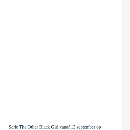
Serie The Other Black Girl vanaf 13 september op