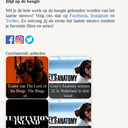
Blijf op de hoogte
Wil je de hele week op de hoogte gehouden worden van het
laatste nieuws? Volg ons dan op
Facebook
,
Instagram
en
Twitter
. Zo ontvang jij als eerste het laatste nieuws rondom
je favoriete films en series!
Gerelateerde artikelen
Trailer van The Lord of
Grey's Anatomy seizoen
the Rings: The Rings
22 in Nederland te zien
of…
vanaf…