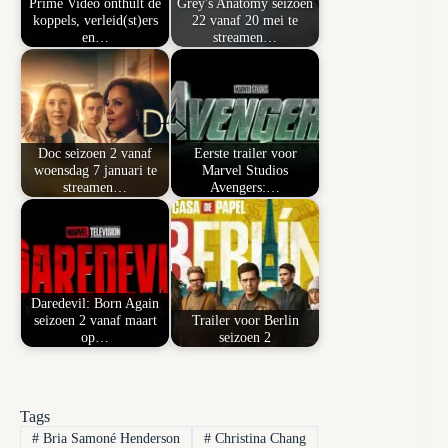
Prime Video onthult de
Grey's Anatomy seizoen
koppels, verleid(st)ers
22 vanaf 20 mei te
en…
streamen…
Doc seizoen 2 vanaf
Eerste trailer voor
woensdag 7 januari te
Marvel Studios
streamen…
Avengers:…
Daredevil: Born Again
seizoen 2 vanaf maart
Trailer voor Berlin
op…
seizoen 2
Tags
#
Bria Samoné Henderson
#
Christina Chang