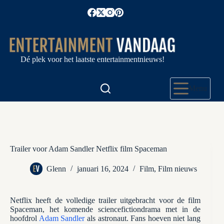
Ga
naar
de
inhoud
Dé plek voor het laatste entertainmentnieuws!
Menu
Trailer voor Adam Sandler Netflix film Spaceman
Glenn
januari 16, 2024
Film
,
Film nieuws
Netflix heeft de volledige trailer uitgebracht voor de film
Spaceman, het komende sciencefictiondrama met in de
hoofdrol
Adam Sandler
als astronaut. Fans hoeven niet lang