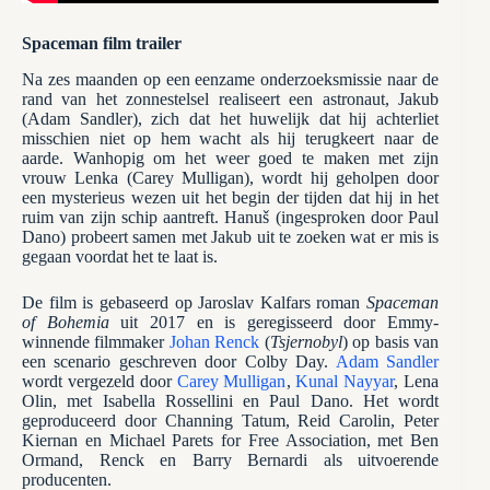
Spaceman film trailer
Na zes maanden op een eenzame onderzoeksmissie naar de
rand van het zonnestelsel realiseert een astronaut, Jakub
(Adam Sandler), zich dat het huwelijk dat hij achterliet
misschien niet op hem wacht als hij terugkeert naar de
aarde. Wanhopig om het weer goed te maken met zijn
vrouw Lenka (Carey Mulligan), wordt hij geholpen door
een mysterieus wezen uit het begin der tijden dat hij in het
ruim van zijn schip aantreft. Hanuš (ingesproken door Paul
Dano) probeert samen met Jakub uit te zoeken wat er mis is
gegaan voordat het te laat is.
De film is gebaseerd op Jaroslav Kalfars roman
Spaceman
of Bohemia
uit 2017 en is geregisseerd door Emmy-
winnende filmmaker
Johan Renck
(
Tsjernobyl
) op basis van
een scenario geschreven door Colby Day.
Adam Sandler
wordt vergezeld door
Carey Mulligan
,
Kunal Nayyar
, Lena
Olin, met Isabella Rossellini en Paul Dano. Het wordt
geproduceerd door Channing Tatum, Reid Carolin, Peter
Kiernan en Michael Parets for Free Association, met Ben
Ormand, Renck en Barry Bernardi als uitvoerende
producenten.