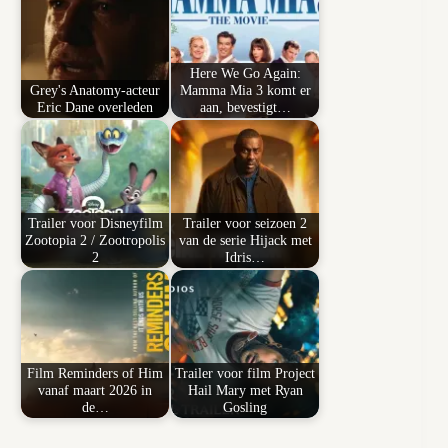
Here We Go Again:
Grey's Anatomy-acteur
Mamma Mia 3 komt er
Eric Dane overleden
aan, bevestigt…
Trailer voor Disneyfilm
Trailer voor seizoen 2
Zootopia 2 / Zootropolis
van de serie Hijack met
2
Idris…
Film Reminders of Him
Trailer voor film Project
vanaf maart 2026 in
Hail Mary met Ryan
de…
Gosling