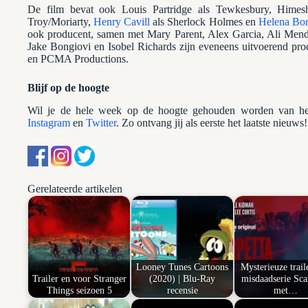
De film bevat ook Louis Partridge als Tewkesbury, Himes
Troy/Moriarty,
Henry Cavill
als Sherlock Holmes en
Helena Bo
ook producent, samen met Mary Parent, Alex Garcia, Ali Men
Jake Bongiovi en Isobel Richards zijn eveneens uitvoerend pro
en PCMA Productions.
Blijf op de hoogte
Wil je de hele week op de hoogte gehouden worden van het
Instagram
en
Twitter
. Zo ontvang jij als eerste het laatste nieuws!
Gerelateerde artikelen
Looney Tunes Cartoons
Mysterieuze trail
Trailer en voor Stranger
(2020) | Blu-Ray
misdaadserie Sca
Things seizoen 5
recensie
met…