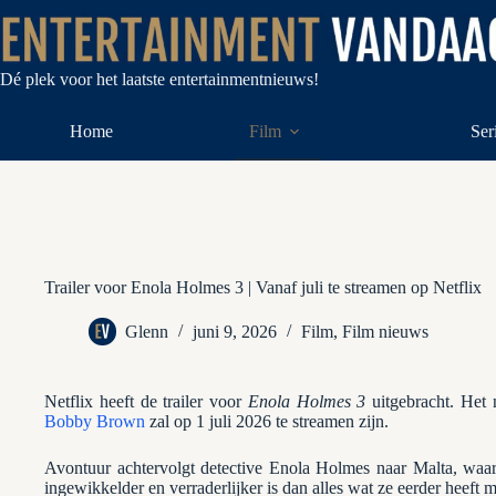
Ga
naar
de
inhoud
Dé plek voor het laatste entertainmentnieuws!
Home
Film
Ser
Trailer voor Enola Holmes 3 | Vanaf juli te streamen op Netflix
Glenn
juni 9, 2026
Film
,
Film nieuws
Netflix heeft de trailer voor
Enola Holmes 3
uitgebracht. Het 
Bobby Brown
zal op 1 juli 2026 te streamen zijn.
Avontuur achtervolgt detective Enola Holmes naar Malta, waar
ingewikkelder en verraderlijker is dan alles wat ze eerder heeft