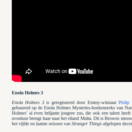
Enola Holmes 3
Enola Holmes 3
is geregisseerd door Emmy-winnaar
Philip 
gebaseerd op de Enola Holmes Mysteries-boekenreeks van Nancy
Holmes’ al even briljante jongere zus, die ook een talent hee
avontuur brengt haar naar het eiland Malta. Dit is Browns nieu
het vijfde en laatste seizoen van
Stranger Things
afgelopen dece