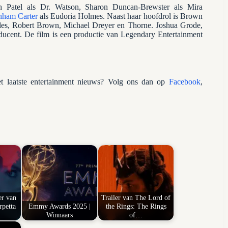
h Patel als Dr. Watson, Sharon Duncan-Brewster als Mira
nham Carter
als Eudoria Holmes. Naast haar hoofdrol is Brown
des, Robert Brown, Michael Dreyer en Thorne. Joshua Grode,
ducent. De film is een productie van Legendary Entertainment
 laatste entertainment nieuws? Volg ons dan op
Facebook
,
er van
Trailer van The Lord of
rpetta
Emmy Awards 2025 |
the Rings: The Rings
Winnaars
of…