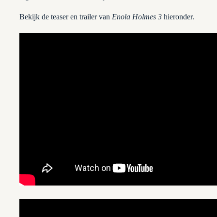
Bekijk de teaser en trailer van
Enola Holmes 3
hieronder.