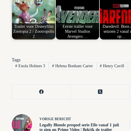
Trailer voor Disneyfilm
Eerste trailer voor
Daredevil: Born
Zootopia 2 / Zootropolis
Marvel Studios
seizoen 2 vanaf 
2
Avengers:…
op…
Tags
#
Enola Holmes 3
#
Helena Bonham Carter
#
Henry Cavill
VORIGE
BERICHT
Legally Blonde prequel serie Elle vanaf 1 juli
te zien op Prime Video | Bekijk de trailer