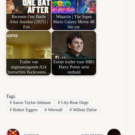
Recensie One Battle
Winactie | The Super
After Another (2025) |
Mario Galaxy Movie 4K
Een…
blu ray
Trailer van
Eerste trailer voor HBO
angstaanjagende A24
Harry Potter serie
horrorfilm Backrooms…
onthuld
Tags
#
Aaron Taylor-Johnson
#
Lily-Rose Depp
#
Robert Eggers
#
Werwulf
#
Willem Dafoe