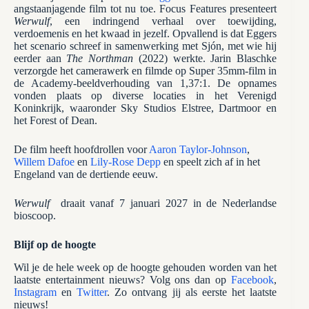
angstaanjagende film tot nu toe. Focus Features presenteert
Werwulf
, een indringend verhaal over toewijding,
verdoemenis en het kwaad in jezelf. Opvallend is dat Eggers
het scenario schreef in samenwerking met Sjón, met wie hij
eerder aan
The Northman
(2022) werkte. Jarin Blaschke
verzorgde het camerawerk en filmde op Super 35mm-film in
de Academy-beeldverhouding van 1,37:1. De opnames
vonden plaats op diverse locaties in het Verenigd
Koninkrijk, waaronder Sky Studios Elstree, Dartmoor en
het Forest of Dean.
De film heeft hoofdrollen voor
Aaron Taylor-Johnson
,
Willem Dafoe
en
Lily-Rose Depp
en speelt zich af in het
Engeland van de dertiende eeuw.
Werwulf
draait vanaf 7 januari 2027 in de Nederlandse
bioscoop.
Blijf op de hoogte
Wil je de hele week op de hoogte gehouden worden van het
laatste entertainment nieuws? Volg ons dan op
Facebook
,
Instagram
en
Twitter
. Zo ontvang jij als eerste het laatste
nieuws!