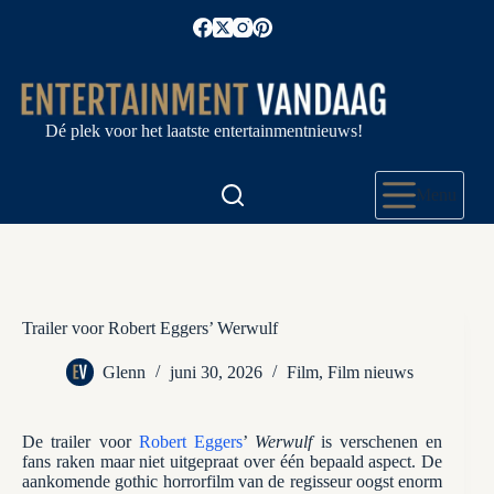
Ga
naar
de
inhoud
Dé plek voor het laatste entertainmentnieuws!
Menu
Trailer voor Robert Eggers’ Werwulf
Glenn
juni 30, 2026
Film
,
Film nieuws
De trailer voor
Robert Eggers
’
Werwulf
is verschenen en
fans raken maar niet uitgepraat over één bepaald aspect. De
aankomende gothic horrorfilm van de regisseur oogst enorm