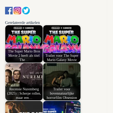
Gerelateerde artikelen
The Super Mario Bros
Movie 2 heeft als titel
Trailer voor The Super
The…
Mario Galaxy Movie
Recensie Nuremberg
Trailer voor
(2025) | Scherpe rollen,
bovennatuurlijke
maar een…
horrorfilm Obsession