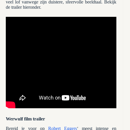
veel lof vanwege zijn duistere, sfeervolle beeldtaal. Bekijk
de trailer hieronder.
Werwulf film trailer
Bereid je voor op
Robert Eggers
‘ meest intense en