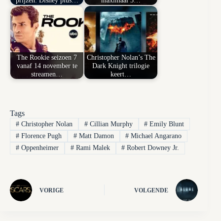
The Rookie seizoen 7
Christopher Nolan’s The
vanaf 14 november te
Dark Knight trilogie
streamen…
keert…
Tags
#
Christopher Nolan
#
Cillian Murphy
#
Emily Blunt
#
Florence Pugh
#
Matt Damon
#
Michael Angarano
#
Oppenheimer
#
Rami Malek
#
Robert Downey Jr.
VORIGE
VOLGENDE