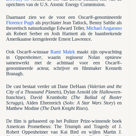
oprichters van de U.S. Atomic Energy Commission.
Daarnaast zien we de voor een Oscar®-genomineerde
Florence Pugh
als psychiater Jean Tatlock, Benny Safdie als
theoretisch natuurkundige Edward Teller,
Michael Angarano
als Robert Serber en Josh Hartnett als de baanbrekende
Amerikaanse kerngeleerde Ernest Lawrence.
Ook Oscar®-winnaar
Rami Malek
maakt zijn opwachting
in
Oppenheimer
, waarin regisseur Nolan opnieuw
samenwerkt met de achtmaal voor een Oscar®-
genomineerde acteur, schrijver en filmmaker Kenneth
Branagh.
De cast bestaat verder uit Dane DeHaan (
Valerian and the
City of a Thousand Planets
), Dylan Arnold (de
Halloween
-
franchise), David Krumholtz (
The Ballad of Buster
Scruggs
), Alden Ehrenreich (
Solo: A Star Wars Story
) en
Matthew Modine (
The Dark Knight Rises
).
De film is gebaseerd op het Pulitzer Prize-winnende boek
American Prometheus: The Triumph and Tragedy of J.
Robert Oppenheimer van Kai Bird en wijlen Martin J.