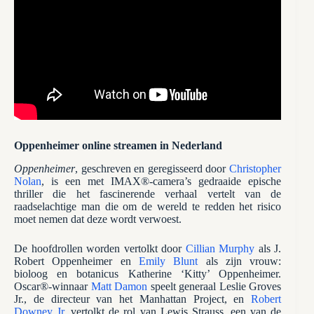
Oppenheimer online streamen in Nederland
Oppenheimer
, geschreven en geregisseerd door
Christopher
Nolan
, is een met IMAX®-camera’s gedraaide epische
thriller die het fascinerende verhaal vertelt van de
raadselachtige man die om de wereld te redden het risico
moet nemen dat deze wordt verwoest.
De hoofdrollen worden vertolkt door
Cillian Murphy
als J.
Robert Oppenheimer en
Emily Blunt
als zijn vrouw:
bioloog en botanicus Katherine ‘Kitty’ Oppenheimer.
Oscar®-winnaar
Matt Damon
speelt generaal Leslie Groves
Jr., de directeur van het Manhattan Project, en
Robert
Downey Jr.
vertolkt de rol van Lewis Strauss, een van de