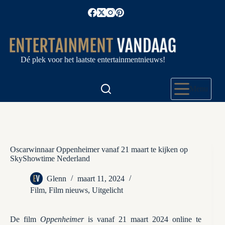
Ga
naar
de
inhoud
Dé plek voor het laatste entertainmentnieuws!
Menu
Oscarwinnaar Oppenheimer vanaf 21 maart te kijken op
SkyShowtime Nederland
Glenn
maart 11, 2024
Film
,
Film nieuws
,
Uitgelicht
De film
Oppenheimer
is vanaf 21 maart 2024 online te