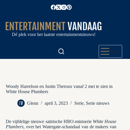
Ga
naar
de
inhoud
Dé plek voor het laatste entertainmentnieuws!
Menu
Woody Harrelson en Justin Theroux vanaf 2 mei te zien in
White House Plumbers
Glenn
april 3, 2023
Serie
,
Serie nieuws
De vijfdelige nieuwe satirische HBO-miniserie
White House
Plumbers
, over het Watergate-schandaal van de makers van