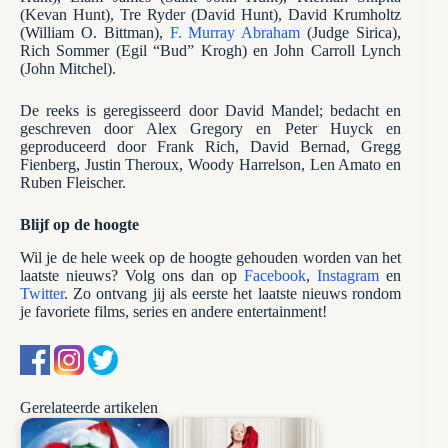
(Kevan Hunt), Tre Ryder (David Hunt), David Krumholtz
(William O. Bittman),
F. Murray Abraham
(Judge Sirica),
Rich Sommer (Egil “Bud” Krogh) en John Carroll Lynch
(John Mitchel).
De reeks is geregisseerd door David Mandel; bedacht en
geschreven door Alex Gregory en Peter Huyck en
geproduceerd door Frank Rich, David Bernad, Gregg
Fienberg, Justin Theroux, Woody Harrelson, Len Amato en
Ruben Fleischer.
Blijf op de hoogte
Wil je de hele week op de hoogte gehouden worden van het
laatste nieuws? Volg ons dan op
Facebook
,
Instagram
en
Twitter
. Zo ontvang jij als eerste het laatste nieuws rondom
je favoriete films, series en andere entertainment!
Gerelateerde artikelen