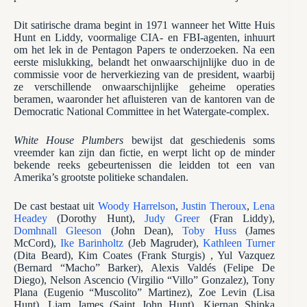
Dit satirische drama begint in 1971 wanneer het Witte Huis
Hunt en Liddy, voormalige CIA- en FBI-agenten, inhuurt
om het lek in de Pentagon Papers te onderzoeken. Na een
eerste mislukking, belandt het onwaarschijnlijke duo in de
commissie voor de herverkiezing van de president, waarbij
ze verschillende onwaarschijnlijke geheime operaties
beramen, waaronder het afluisteren van de kantoren van de
Democratic National Committee in het Watergate-complex.
White House Plumbers
bewijst dat geschiedenis soms
vreemder kan zijn dan fictie, en werpt licht op de minder
bekende reeks gebeurtenissen die leidden tot een van
Amerika’s grootste politieke schandalen.
De cast bestaat uit
Woody Harrelson
,
Justin Theroux
,
Lena
Headey
(Dorothy Hunt),
Judy Greer
(Fran Liddy),
Domhnall Gleeson
(John Dean),
Toby Huss
(James
McCord),
Ike Barinholtz
(Jeb Magruder),
Kathleen Turner
(Dita Beard), Kim Coates (Frank Sturgis) , Yul Vazquez
(Bernard “Macho” Barker), Alexis Valdés (Felipe De
Diego), Nelson Ascencio (Virgilio “Villo” Gonzalez), Tony
Plana (Eugenio “Muscolito” Martinez), Zoe Levin (Lisa
Hunt), Liam James (Saint John Hunt), Kiernan Shipka