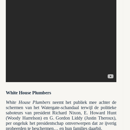
White House Plumbers
White House Plumbers
neemt het publiek mee achter de
schermen van het Watergate-schandaal terwijl de politieke
saboteurs van president Richard Nixon, E. Howard Hunt
(Woody Harrelson) en G. Gordon Liddy (Justin Theroux),
per ongeluk het presidentschap omverwerpen dat ze ijverig
probeerden te beschermen… en hun families daarbij.