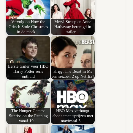
Vervolg op How the
Meryl Streep en Anne
Grinch Stole Christmas
Hathaway herenigd in
in de maak…
trailer…
Eerste trailer voor HBO
Harry Potter serie
Krijgt The Beast in Me
onthuld
een seizoen 2 op Netflix?
The Hunger Games:
HBO Max verhoogt
Sunrise on the Reaping
abonnementsprijzen met
vanaf 19…
maximaal 3…