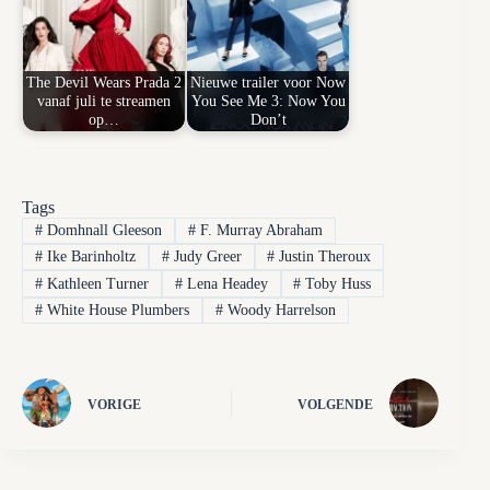
The Devil Wears Prada 2
Nieuwe trailer voor Now
vanaf juli te streamen
You See Me 3: Now You
op…
Don’t
Tags
#
Domhnall Gleeson
#
F. Murray Abraham
#
Ike Barinholtz
#
Judy Greer
#
Justin Theroux
#
Kathleen Turner
#
Lena Headey
#
Toby Huss
#
White House Plumbers
#
Woody Harrelson
VORIGE
VOLGENDE