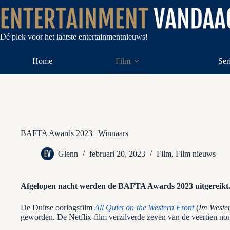
Ga
naar
de
inhoud
Dé plek voor het laatste entertainmentnieuws!
Home
Film
Ser
BAFTA Awards 2023 | Winnaars
Glenn
februari 20, 2023
Film
,
Film nieuws
Afgelopen nacht werden de BAFTA Awards 2023 uitgereikt
De Duitse oorlogsfilm
All Quiet on the Western Front
(
Im Westen
geworden. De Netflix-film verzilverde zeven van de veertien nom