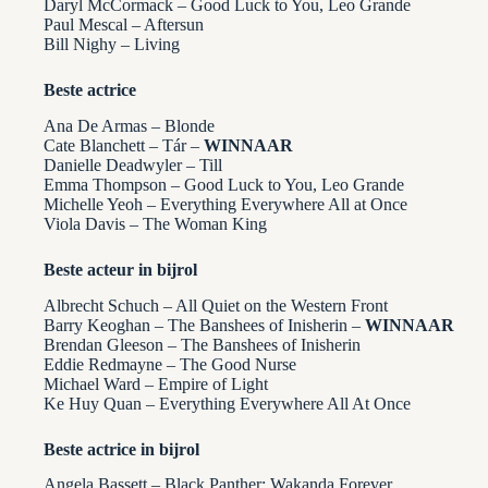
Daryl McCormack – Good Luck to You, Leo Grande
Paul Mescal – Aftersun
Bill Nighy – Living
Beste actrice
Ana De Armas – Blonde
Cate Blanchett – Tár –
WINNAAR
Danielle Deadwyler – Till
Emma Thompson – Good Luck to You, Leo Grande
Michelle Yeoh – Everything Everywhere All at Once
Viola Davis – The Woman King
Beste acteur in bijrol
Albrecht Schuch – All Quiet on the Western Front
Barry Keoghan – The Banshees of Inisherin –
WINNAAR
Brendan Gleeson – The Banshees of Inisherin
Eddie Redmayne – The Good Nurse
Michael Ward – Empire of Light
Ke Huy Quan – Everything Everywhere All At Once
Beste actrice in bijrol
Angela Bassett – Black Panther: Wakanda Forever