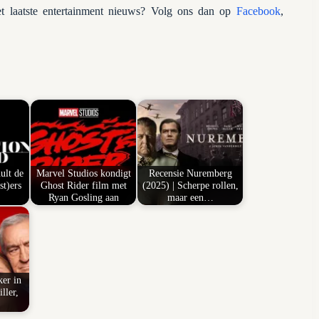
 laatste entertainment nieuws? Volg ons dan op
Facebook
,
ult de
Marvel Studios kondigt
Recensie Nuremberg
st)ers
Ghost Rider film met
(2025) | Scherpe rollen,
Ryan Gosling aan
maar een…
ker in
ller,