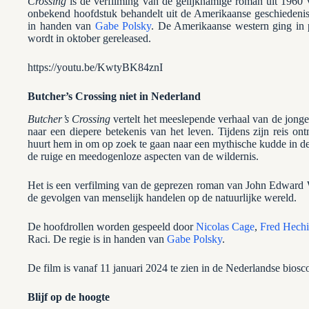
Crossing
is de verfilming van de gelijknamige roman uit 1960 
onbekend hoofdstuk behandelt uit de Amerikaanse geschiedenis
in handen van
Gabe Polsky
. De Amerikaanse western ging in p
wordt in oktober gereleased.
https://youtu.be/KwtyBK84znI
Butcher’s Crossing niet in Nederland
Butcher’s Crossing
vertelt het meeslepende verhaal van de jong
naar een diepere betekenis van het leven. Tijdens zijn reis o
huurt hem in om op zoek te gaan naar een mythische kudde in d
de ruige en meedogenloze aspecten van de wildernis.
Het is een verfilming van de geprezen roman van John Edward W
de gevolgen van menselijk handelen op de natuurlijke wereld.
De hoofdrollen worden gespeeld door
Nicolas Cage
,
Fred Hechi
Raci. De regie is in handen van
Gabe Polsky
.
De film is vanaf 11 januari 2024 te zien in de Nederlandse biosc
Blijf op de hoogte