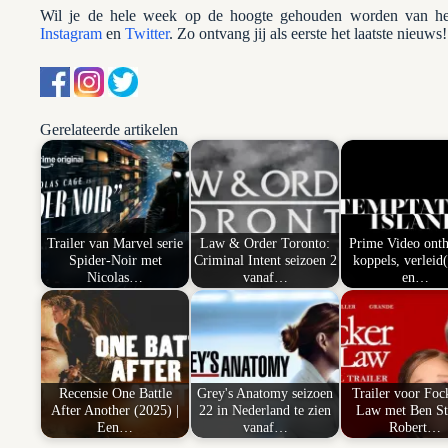
Wil je de hele week op de hoogte gehouden worden van het
Instagram
en
Twitter
. Zo ontvang jij als eerste het laatste nieuws!
Gerelateerde artikelen
Trailer van Marvel serie
Law & Order Toronto:
Prime Video onth
Spider-Noir met
Criminal Intent seizoen 2
koppels, verleid(
Nicolas…
vanaf…
en…
Recensie One Battle
Grey's Anatomy seizoen
Trailer voor Foc
After Another (2025) |
22 in Nederland te zien
Law met Ben Sti
Een…
vanaf…
Robert…