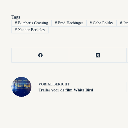
Tags
#
Butcher's Crossing
#
Fred Hechinger
#
Gabe Polsky
#
Je
#
Xander Berkeley
VORIGE
BERICHT
Trailer voor de film White Bird