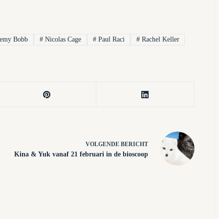
remy Bobb
#
Nicolas Cage
#
Paul Raci
#
Rachel Keller
VOLGENDE
BERICHT
Kina & Yuk vanaf 21 februari in de bioscoop