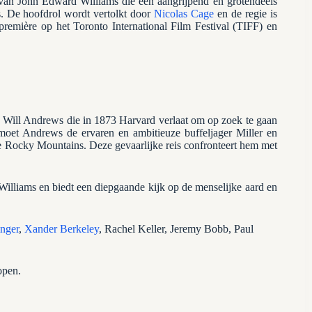
van John Edward Williams die een aangrijpend en grotendeels
. De hoofdrol wordt vertolkt door
Nicolas Cage
en de regie is
remière op het Toronto International Film Festival (TIFF) en
e Will Andrews die in 1873 Harvard verlaat om op zoek te gaan
ntmoet Andrews de ervaren en ambitieuze buffeljager Miller en
e Rocky Mountains. Deze gevaarlijke reis confronteert hem met
illiams en biedt een diepgaande kijk op de menselijke aard en
nger
,
Xander Berkeley
, Rachel Keller, Jeremy Bobb, Paul
open.