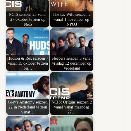
NCIS seizoen 23 vanaf
The Ex-Wife seizoen 2
27 oktober te zien op
vanaf 1 november op
Net5
NPO3
Hudson & Rex seizoen 7
Sleepers seizoen 3 vanaf
vanaf 15 oktober te zien
vrijdag 12 december op
bij…
Videoland
Grey's Anatomy seizoen
NCIS: Origins seizoen 2
22 in Nederland te zien
vanaf vanaf maandag
vanaf…
27…