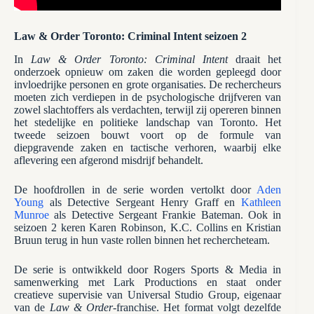
Law & Order Toronto: Criminal Intent seizoen 2
In
Law & Order Toronto: Criminal Intent
draait het
onderzoek opnieuw om zaken die worden gepleegd door
invloedrijke personen en grote organisaties. De rechercheurs
moeten zich verdiepen in de psychologische drijfveren van
zowel slachtoffers als verdachten, terwijl zij opereren binnen
het stedelijke en politieke landschap van Toronto. Het
tweede seizoen bouwt voort op de formule van
diepgravende zaken en tactische verhoren, waarbij elke
aflevering een afgerond misdrijf behandelt.
De hoofdrollen in de serie worden vertolkt door
Aden
Young
als Detective Sergeant Henry Graff en
Kathleen
Munroe
als Detective Sergeant Frankie Bateman. Ook in
seizoen 2 keren Karen Robinson, K.C. Collins en Kristian
Bruun terug in hun vaste rollen binnen het rechercheteam.
De serie is ontwikkeld door Rogers Sports & Media in
samenwerking met Lark Productions en staat onder
creatieve supervisie van Universal Studio Group, eigenaar
van de
Law & Order
-franchise. Het format volgt dezelfde