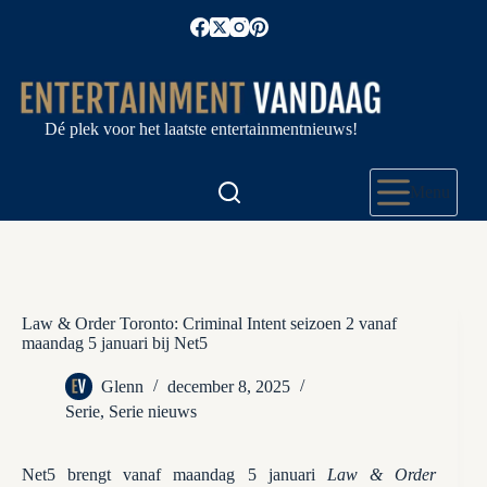
Ga
naar
de
inhoud
Dé plek voor het laatste entertainmentnieuws!
Menu
Law & Order Toronto: Criminal Intent seizoen 2 vanaf
maandag 5 januari bij Net5
Glenn
december 8, 2025
Serie
,
Serie nieuws
Net5 brengt vanaf maandag 5 januari
Law & Order