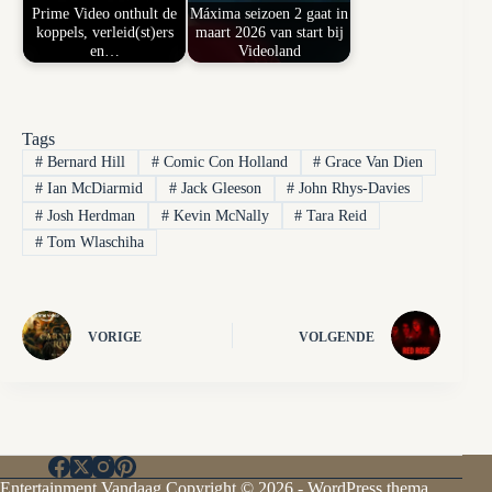
Prime Video onthult de
Máxima seizoen 2 gaat in
koppels, verleid(st)ers
maart 2026 van start bij
en…
Videoland
Tags
#
Bernard Hill
#
Comic Con Holland
#
Grace Van Dien
#
Ian McDiarmid
#
Jack Gleeson
#
John Rhys-Davies
#
Josh Herdman
#
Kevin McNally
#
Tara Reid
#
Tom Wlaschiha
VORIGE
VOLGENDE
Entertainment Vandaag Copyright © 2026 - WordPress thema