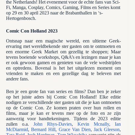
the Netherlands! Het evenement voor de echte fans van Sci-
Fi, Manga, Cosplay, Comics, Gaming, Films en Series komt
op 29 en 30 april 2023 naar de Brabanthallen in ‘s-
Hertogenbosch.
Comic Con Holland 2023
Ontsnap naar een magische wereld, een ultieme Geek-
ervaring met wereldbekende ster gasten om te ontmoeten en
een enorme Geek Market om gezellig te shoppen; Maar
tevens boeiende workshops, Q&A’s en lezingen maar je kan
er ook gewoon gamen en genieten van de vele wedstrijden
en optredens. Bovenal is het het uitgelezen moment om
vrienden te maken en een gezellige dag te beleven met
andere fans.
Ben je een grote fan van series en films? Dan ben je zeker
op het juiste adres bij Comic Con Holland! Elke editie
nodigen ze verschillende ster gasten uit die je kan ontmoeten
op de Comic Con. Ze komen praten over hun rollen en
films, maar je kan er tevens mee op de foto en ze zijn
aanwezig voor handtekeningen. Tijdens de 2023 editie
zullen o.a.
John Rhys-Davies
,
Kevin Mcnally
,
Ian
McDiarmid
,
Bernard Hill
,
Grace Van Dien
,
Jack Gleeson
,
Tara Reid
,
Josh Herdman
,
Tom Wlaschiha
aanwezig zijn als