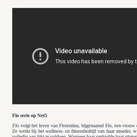
Flo serie op Net5
Flo
volgt het leven van Florentina, bijgenaamd Flo, een vrouw d
Ze werkt bij het wellness- en fitnessbedrijf van haar moeder, w
volledig aan lijkt te voldoen. Wanneer haar verloofde haar plotse