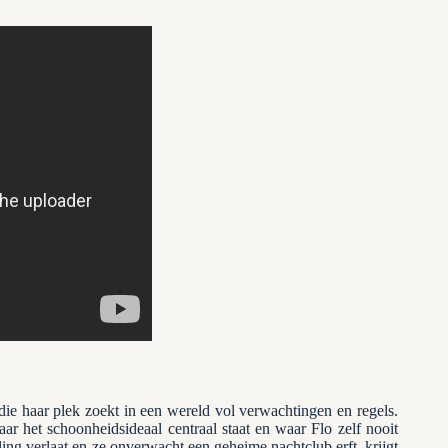
ie haar plek zoekt in een wereld vol verwachtingen en regels.
aar het schoonheidsideaal centraal staat en waar Flo zelf nooit
ling verlaat en ze onverwacht een geheime nachtclub erft, krijgt