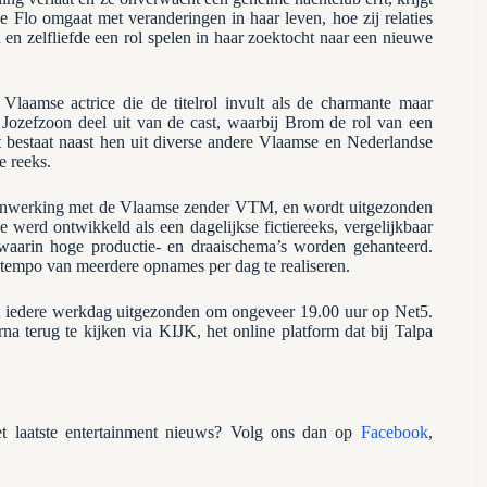
 Flo omgaat met veranderingen in haar leven, hoe zij relaties
n zelfliefde een rol spelen in haar zoektocht naar een nieuwe
 Vlaamse actrice die de titelrol invult als de charmante maar
Jozefzoon deel uit van de cast, waarbij Brom de rol van een
bestaat naast hen uit diverse andere Vlaamse en Nederlandse
e reeks.
menwerking met de Vlaamse zender VTM, en wordt uitgezonden
 werd ontwikkeld als een dagelijkse fictiereeks, vergelijkbaar
aarin hoge productie- en draaischema’s worden gehanteerd.
t tempo van meerdere opnames per dag te realiseren.
t iedere werkdag uitgezonden om ongeveer 19.00 uur op Net5.
rna terug te kijken via KIJK, het online platform dat bij Talpa
 laatste entertainment nieuws? Volg ons dan op
Facebook
,