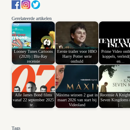
Gerelateerde artikelen
Looney Tunes Cartoons
Eerste trailer voor HBO
Prime Video onth
(2020) | Blu-Ray
Harry Potter serie
koppels, verleid(
recensie
onthuld
en…
Alle James Bond films
Máxima seizoen 2 gaat in
Recensie A Knight
vanaf 22 september 2025
maart 2026 van start bij
Seven Kingdoms 
te…
Videoland
|…
Tags