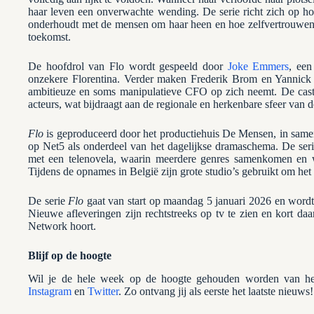
haar leven een onverwachte wending. De serie richt zich op hoe
onderhoudt met de mensen om haar heen en hoe zelfvertrouwen e
toekomst.
De hoofdrol van Flo wordt gespeeld door
Joke Emmers
, een
onzekere Florentina. Verder maken Frederik Brom en Yannick 
ambitieuze en soms manipulatieve CFO op zich neemt. De cast 
acteurs, wat bijdraagt aan de regionale en herkenbare sfeer van d
Flo
is geproduceerd door het productiehuis De Mensen, in sa
op Net5 als onderdeel van het dagelijkse dramaschema. De serie
met een telenovela, waarin meerdere genres samenkomen en w
Tijdens de opnames in België zijn grote studio’s gebruikt om he
De serie
Flo
gaat van start op maandag 5 januari 2026 en word
Nieuwe afleveringen zijn rechtstreeks op tv te zien en kort daa
Network hoort.
Blijf op de hoogte
Wil je de hele week op de hoogte gehouden worden van het
Instagram
en
Twitter
. Zo ontvang jij als eerste het laatste nieuws!