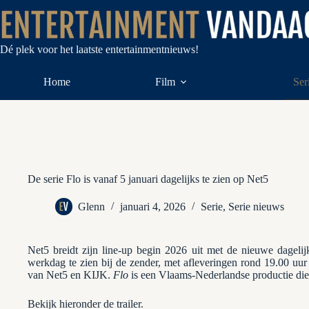
Ga
naar
de
inhoud
Dé plek voor het laatste entertainmentnieuws!
Home
Film
Ser
De serie Flo is vanaf 5 januari dagelijks te zien op Net5
Glenn
januari 4, 2026
Serie
,
Serie nieuws
Net5 breidt zijn line-up begin 2026 uit met de nieuwe dagelij
werkdag te zien bij de zender, met afleveringen rond 19.00 uur o
van Net5 en KIJK.
Flo
is een Vlaams-Nederlandse productie die fo
Bekijk hieronder de trailer.