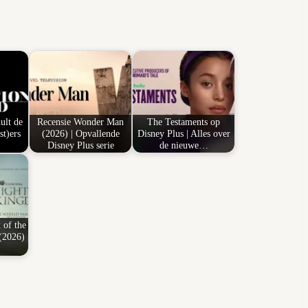
ult de
Recensie Wonder Man
The Testaments op
st)ers
(2026) | Opvallende
Disney Plus | Alles over
Disney Plus serie
de nieuwe…
 of the
(2026)