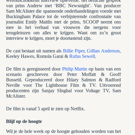
wereldschokkend interview opleverde: het beruchte gesprek
van prins Andrew met ‘BBC Newsnight’. Van producer
Sam McAlister die spannende onderhandelingen voerde met
Buckingham Palace tot de verbijsterende confrontatie van
journalist Emily Maitlis met de prins, SCOOP neemt ons
mee in het verhaal van vrouwen die nergens voor
terugdeinzen om alles te krijgen. Want om zo’n groot
interview te krijgen, moet je doortastend zijn.
De cast bestaat uit namen als
Billie Piper
,
Gillian Anderson
,
Keeley Hawes, Romola Garai &
Rufus Sewell
.
De film is geregisseerd door
Philip Martin
op basis van een
scenario geschreven door Peter Moffatt & Geoff
Bussetil. Geproduceerd door Hilary Salmon & Radford
Neville voor The Lighthouse Film & TV. Uitvoerend
producenten zijn Sanjay SInghal voor Voltage TV, Sam
McAlister.
De film is vanaf 5 april te zien op Netflix.
Blijf op de hoogte
Wil je de hele week op de hoogte gehouden worden van het