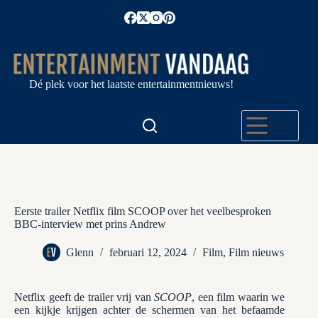
Ga
naar
de
inhoud
Dé plek voor het laatste entertainmentnieuws!
Menu
Eerste trailer Netflix film SCOOP over het veelbesproken
BBC-interview met prins Andrew
Glenn
februari 12, 2024
Film
,
Film nieuws
Netflix geeft de trailer vrij van
SCOOP
, een film waarin we
een kijkje krijgen achter de schermen van het befaamde