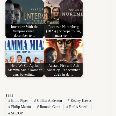
Interview With the
Recensie Nuremberg
Vampire vanaf 1
(2025) | Scherpe rollen,
december te…
maar een…
Here We Go Again:
Avatar: Fire and Ash
Mamma Mia 3 komt er
vanaf op 19 december
aan, bevestigt…
2025 in de…
Tags
#
Billie Piper
#
Gillian Anderson
#
Keeley Hawes
#
Philip Martin
#
Romola Garai
#
Rufus Sewell
#
SCOOP