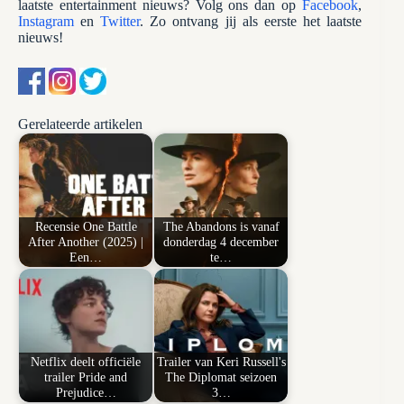
laatste entertainment nieuws? Volg ons dan op
Facebook
,
Instagram
en
Twitter
. Zo ontvang jij als eerste het laatste
nieuws!
Gerelateerde artikelen
Recensie One Battle
The Abandons is vanaf
After Another (2025) |
donderdag 4 december
Een…
te…
Netflix deelt officiële
Trailer van Keri Russell's
trailer Pride and
The Diplomat seizoen
Prejudice…
3…