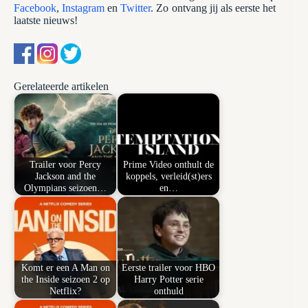
Facebook
,
Instagram
en
Twitter
. Zo ontvang jij als eerste het
laatste nieuws!
Gerelateerde artikelen
Trailer voor Percy
Prime Video onthult de
Jackson and the
koppels, verleid(st)ers
Olympians seizoen…
en…
Komt er een A Man on
Eerste trailer voor HBO
the Inside seizoen 2 op
Harry Potter serie
Netflix?
onthuld