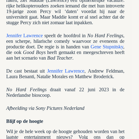
raken, ziet Maddie (Lawrence) een opmerkelijke vacature:
rijke helikopterouders zoeken iemand die met hun introverte
19-jarige zoon Percy wil ‘daten’ voordat hij naar de
universiteit gaat. Maar Maddie komt er al snel achter dat de
stugge Percy zich niet zomaar laat inpakken.
Jennifer Lawrence
speelt de hoofdrol in
No Hard Feelings
,
een scherpe, hilarische comedy waarvoor ze eveneens de
productie doet. De regie is in handen van
Gene Stupnitsky
,
die ook
Good Boys
heeft gemaakt en meegeschreven heeft
aan het scenario van
Bad Teacher
.
De cast bestaat uit
Jennifer Lawrence
, Andrew Feldman,
Laura Benanti, Natalie Morales en Matthew Broderick.
No Hard Feelings
draait vanaf 22 juni 2023 in de
Nederlandse bioscoop.
Afbeelding via Sony Pictures Nederland
Blijf op de hoogte
Wil je de hele week op de hoogte gehouden worden van het
laatste entertainment nieuws? Volg ons dan op