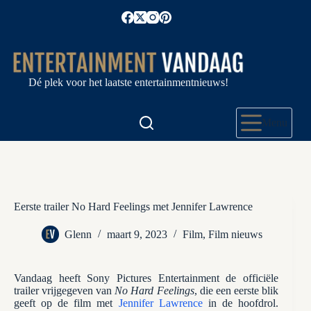
Ga
naar
de
inhoud
Dé plek voor het laatste entertainmentnieuws!
Menu
Eerste trailer No Hard Feelings met Jennifer Lawrence
Glenn
maart 9, 2023
Film
,
Film nieuws
Vandaag heeft Sony Pictures Entertainment de officiële
trailer vrijgegeven van
No Hard Feelings
, die een eerste blik
geeft op de film met
Jennifer Lawrence
in de hoofdrol.