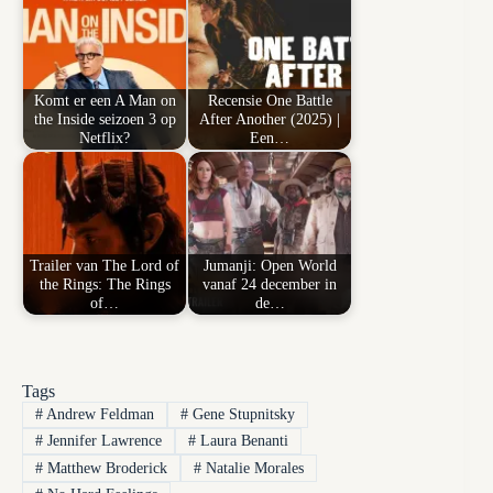
Komt er een A Man on
Recensie One Battle
the Inside seizoen 3 op
After Another (2025) |
Netflix?
Een…
Trailer van The Lord of
Jumanji: Open World
the Rings: The Rings
vanaf 24 december in
of…
de…
Tags
#
Andrew Feldman
#
Gene Stupnitsky
#
Jennifer Lawrence
#
Laura Benanti
#
Matthew Broderick
#
Natalie Morales