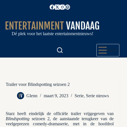
Ga
naar
de
inhoud
Dé plek voor het laatste entertainmentnieuws!
Menu
Trailer voor Blindspotting seizoen 2
Glenn
maart 9, 2023
Serie
,
Serie nieuws
Starz heeft eindelijk de officiële trailer vrijgegeven van
Blindspotting
seizoen 2, de aanstaande terugkeer van de
veelgeprezen comedy-dramaserie, met in de hoofdrol