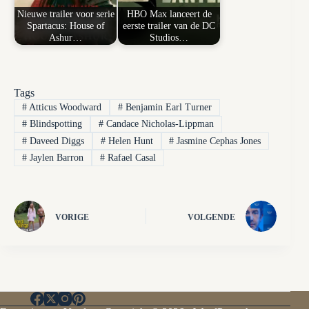
Nieuwe trailer voor serie
HBO Max lanceert de
Spartacus: House of
eerste trailer van de DC
Ashur…
Studios…
Tags
#
Atticus Woodward
#
Benjamin Earl Turner
#
Blindspotting
#
Candace Nicholas-Lippman
#
Daveed Diggs
#
Helen Hunt
#
Jasmine Cephas Jones
#
Jaylen Barron
#
Rafael Casal
VORIGE
VOLGENDE