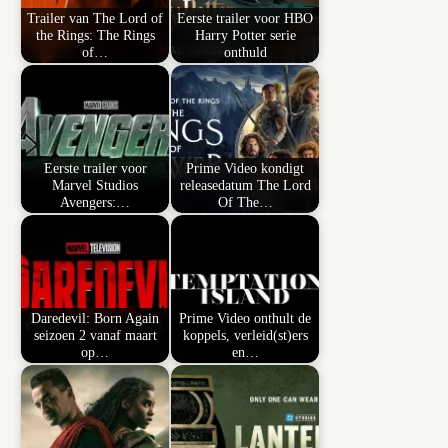
Trailer van The Lord of
Eerste trailer voor HBO
the Rings: The Rings
Harry Potter serie
of…
onthuld
Eerste trailer voor
Prime Video kondigt
Marvel Studios
releasedatum The Lord
Avengers:…
Of The…
Daredevil: Born Again
Prime Video onthult de
seizoen 2 vanaf maart
koppels, verleid(st)ers
op…
en…