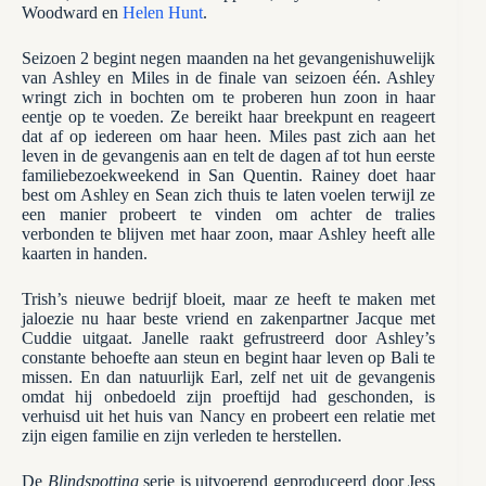
Woodward en
Helen Hunt
.
Seizoen 2 begint negen maanden na het gevangenishuwelijk
van Ashley en Miles in de finale van seizoen één. Ashley
wringt zich in bochten om te proberen hun zoon in haar
eentje op te voeden. Ze bereikt haar breekpunt en reageert
dat af op iedereen om haar heen. Miles past zich aan het
leven in de gevangenis aan en telt de dagen af ​​tot hun eerste
familiebezoekweekend in San Quentin. Rainey doet haar
best om Ashley en Sean zich thuis te laten voelen terwijl ze
een manier probeert te vinden om achter de tralies
verbonden te blijven met haar zoon, maar Ashley heeft alle
kaarten in handen.
Trish’s nieuwe bedrijf bloeit, maar ze heeft te maken met
jaloezie nu haar beste vriend en zakenpartner Jacque met
Cuddie uitgaat. Janelle raakt gefrustreerd door Ashley’s
constante behoefte aan steun en begint haar leven op Bali te
missen. En dan natuurlijk Earl, zelf net uit de gevangenis
omdat hij onbedoeld zijn proeftijd had geschonden, is
verhuisd uit het huis van Nancy en probeert een relatie met
zijn eigen familie en zijn verleden te herstellen.
De
Blindspotting
serie is uitvoerend geproduceerd door Jess