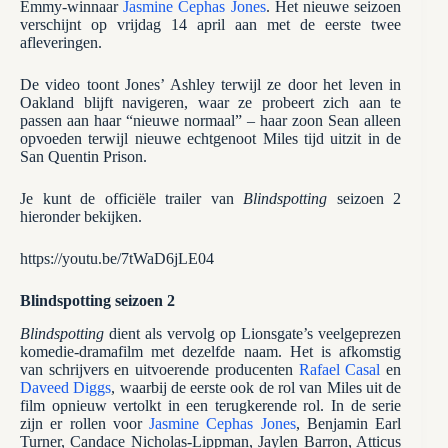
Emmy-winnaar
Jasmine Cephas Jones
. Het nieuwe seizoen
verschijnt op vrijdag 14 april aan met de eerste twee
afleveringen.
De video toont Jones’ Ashley terwijl ze door het leven in
Oakland blijft navigeren, waar ze probeert zich aan te
passen aan haar “nieuwe normaal” – haar zoon Sean alleen
opvoeden terwijl nieuwe echtgenoot Miles tijd uitzit in de
San Quentin Prison.
Je kunt de officiële trailer van
Blindspotting
seizoen 2
hieronder bekijken.
https://youtu.be/7tWaD6jLE04
Blindspotting seizoen 2
Blindspotting
dient als vervolg op Lionsgate’s veelgeprezen
komedie-dramafilm met dezelfde naam. Het is afkomstig
van schrijvers en uitvoerende producenten
Rafael Casal
en
Daveed Diggs
, waarbij de eerste ook de rol van Miles uit de
film opnieuw vertolkt in een terugkerende rol. In de serie
zijn er rollen voor
Jasmine Cephas Jones
, Benjamin Earl
Turner, Candace Nicholas-Lippman, Jaylen Barron, Atticus