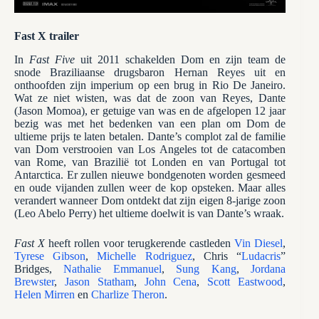
Fast X trailer
In
Fast Five
uit 2011 schakelden Dom en zijn team de
snode Braziliaanse drugsbaron Hernan Reyes uit en
onthoofden zijn imperium op een brug in Rio De Janeiro.
Wat ze niet wisten, was dat de zoon van Reyes, Dante
(Jason Momoa), er getuige van was en de afgelopen 12 jaar
bezig was met het bedenken van een plan om Dom de
ultieme prijs te laten betalen. Dante’s complot zal de familie
van Dom verstrooien van Los Angeles tot de catacomben
van Rome, van Brazilië tot Londen en van Portugal tot
Antarctica. Er zullen nieuwe bondgenoten worden gesmeed
en oude vijanden zullen weer de kop opsteken. Maar alles
verandert wanneer Dom ontdekt dat zijn eigen 8-jarige zoon
(Leo Abelo Perry) het ultieme doelwit is van Dante’s wraak.
Fast X
heeft rollen voor terugkerende castleden
Vin Diesel
,
Tyrese Gibson
,
Michelle Rodriguez
, Chris “
Ludacris
”
Bridges,
Nathalie Emmanuel
,
Sung Kang
,
Jordana
Brewster
,
Jason Statham
,
John Cena
,
Scott Eastwood
,
Helen Mirren
en
Charlize Theron
.