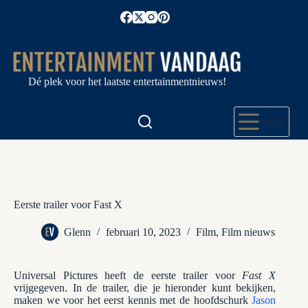
Ga
naar
de
inhoud
Dé plek voor het laatste entertainmentnieuws!
Menu
Eerste trailer voor Fast X
Glenn
februari 10, 2023
Film
,
Film nieuws
Universal Pictures heeft de eerste trailer voor
Fast X
vrijgegeven. In de trailer, die je hieronder kunt bekijken,
maken we voor het eerst kennis met de hoofdschurk
Jason