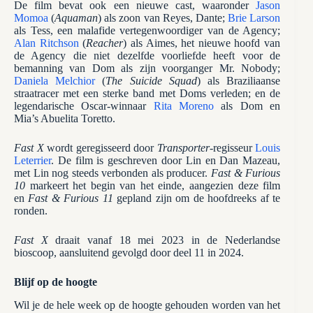
De film bevat ook een nieuwe cast, waaronder
Jason
Momoa
(
Aquaman
) als zoon van Reyes, Dante;
Brie Larson
als Tess, een malafide vertegenwoordiger van de Agency;
Alan Ritchson
(
Reacher
) als Aimes, het nieuwe hoofd van
de Agency die niet dezelfde voorliefde heeft voor de
bemanning van Dom als zijn voorganger Mr. Nobody;
Daniela Melchior
(
The Suicide Squad
) als Braziliaanse
straatracer met een sterke band met Doms verleden; en de
legendarische Oscar-winnaar
Rita Moreno
als Dom en
Mia’s Abuelita Toretto.
Fast X
wordt geregisseerd door
Transporter
-regisseur
Louis
Leterrier
. De film is geschreven door Lin en Dan Mazeau,
met Lin nog steeds verbonden als producer.
Fast & Furious
10
markeert het begin van het einde, aangezien deze film
en
Fast & Furious 11
gepland zijn om de hoofdreeks af te
ronden.
Fast X
draait vanaf 18 mei 2023 in de Nederlandse
bioscoop, aansluitend gevolgd door deel 11 in 2024.
Blijf op de hoogte
Wil je de hele week op de hoogte gehouden worden van het