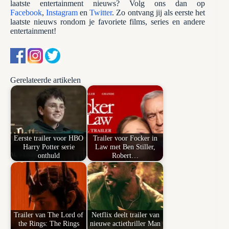
laatste entertainment nieuws? Volg ons dan op
Facebook
,
Instagram
en
Twitter
. Zo ontvang jij als eerste het
laatste nieuws rondom je favoriete films, series en andere
entertainment!
Gerelateerde artikelen
Eerste trailer voor HBO
Trailer voor Focker in
Harry Potter serie
Law met Ben Stiller,
onthuld
Robert…
Trailer van The Lord of
Netflix deelt trailer van
the Rings: The Rings
nieuwe actiethriller Man