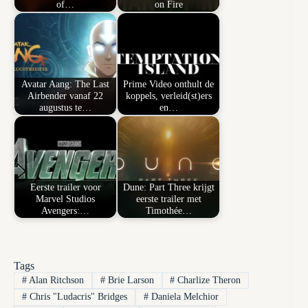
of…
on Fire
Avatar Aang: The Last
Prime Video onthult de
Airbender vanaf 22
koppels, verleid(st)ers
augustus te…
en…
Eerste trailer voor
Dune: Part Three krijgt
Marvel Studios
eerste trailer met
Avengers:…
Timothée…
Tags
#
Alan Ritchson
#
Brie Larson
#
Charlize Theron
#
Chris "Ludacris" Bridges
#
Daniela Melchior