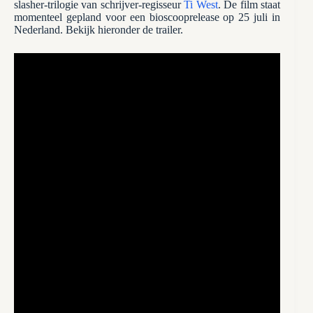
slasher-trilogie van schrijver-regisseur
Ti West
. De film staat
momenteel gepland voor een bioscooprelease op 25 juli in
Nederland. Bekijk hieronder de trailer.