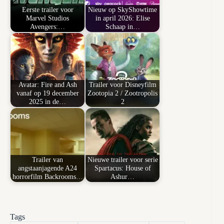
Eerste trailer voor
Nieuw op SkyShowtime
Marvel Studios
in april 2026: Elise
Avengers:…
Schaap in…
Avatar: Fire and Ash
Trailer voor Disneyfilm
vanaf op 19 december
Zootopia 2 / Zootropolis
2025 in de…
2
Trailer van
Nieuwe trailer voor serie
angstaanjagende A24
Spartacus: House of
horrorfilm Backrooms…
Ashur…
Tags