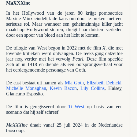
MaXXXine
In het Hollywood van de jaren 80 krijgt pornoactrice
Maxine Minx eindelijk de kans om door te breken met een
serieuze rol. Maar wanneer een geheimzinnige killer jacht
maakt op Hollywood sterren, dreigt haar duistere verleden
door een spoor van bloed aan het licht te komen.
De trilogie van West begon in 2022 met de film
X,
die met
lovende kritieken werd ontvangen. De reeks ging datzelfde
jaar nog verder met het vervolg
Pearl
. Deze film speelde
zich af in 1918 en diende als een oorsprongsverhaal voor
het eerdergenoemde personage van Goth.
De cast bestaat uit namen als
Mia Goth
,
Elizabeth Debicki
,
Michelle Monaghan
,
Kevin Bacon
,
Lily Collins
, Halsey,
Giancarlo Esposito.
De film is geregisseerd door
Ti West
op basis van een
scenario dat hij zelf schreef.
MaXXXine
draait vanaf 25 juli 2024 in de Nederlandse
bioscoop.