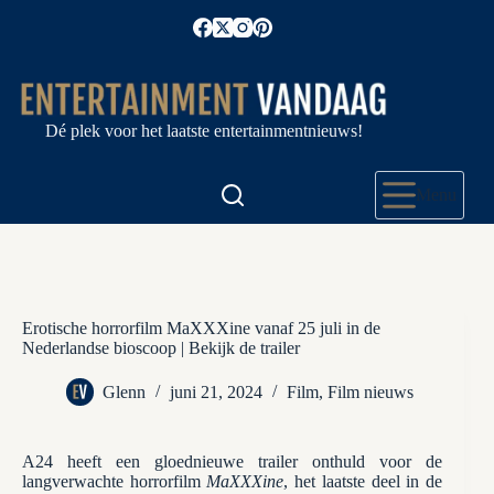
Ga
naar
de
inhoud
Dé plek voor het laatste entertainmentnieuws!
Menu
Erotische horrorfilm MaXXXine vanaf 25 juli in de
Nederlandse bioscoop | Bekijk de trailer
Glenn
juni 21, 2024
Film
,
Film nieuws
A24 heeft een gloednieuwe trailer onthuld voor de
langverwachte horrorfilm
MaXXXine
, het laatste deel in de