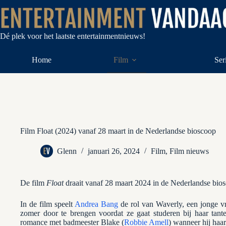
Ga
naar
de
inhoud
Dé plek voor het laatste entertainmentnieuws!
Home
Film
Ser
Film Float (2024) vanaf 28 maart in de Nederlandse bioscoop
Glenn
januari 26, 2024
Film
,
Film nieuws
De film
Float
draait vanaf 28 maart 2024 in de Nederlandse biosc
In de film speelt
Andrea Bang
de rol van Waverly, een jonge vr
zomer door te brengen voordat ze gaat studeren bij haar tante
romance met badmeester Blake (
Robbie Amell
) wanneer hij haa