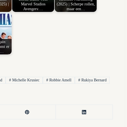
025) |
Marvel Studios
(2025) | Scherpe rollen,
Avengers:…
maar een…
ain:
mt er
gt…
ad
#
Michelle Krusiec
#
Robbie Amell
#
Rukiya Bernard