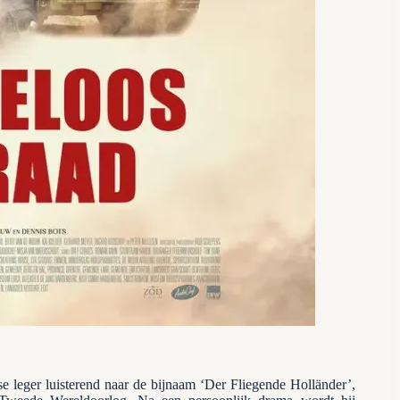
e leger luisterend naar de bijnaam ‘Der Fliegende Holländer’,