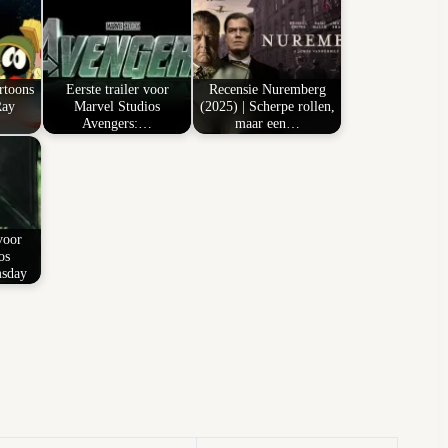
rtoons
Eerste trailer voor
Recensie Nuremberg
Ray
Marvel Studios
(2025) | Scherpe rollen,
Avengers:…
maar een…
voor
os
msday