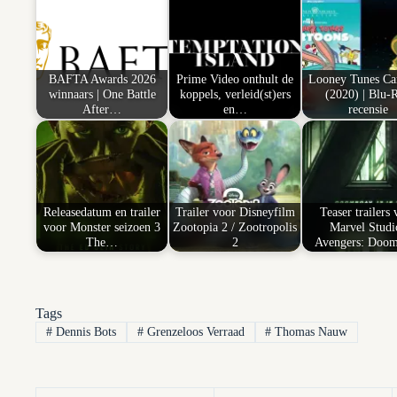
BAFTA Awards 2026
Prime Video onthult de
Looney Tunes Ca
winnaars | One Battle
koppels, verleid(st)ers
(2020) | Blu-
After…
en…
recensie
Releasedatum en trailer
Trailer voor Disneyfilm
Teaser trailers 
voor Monster seizoen 3
Zootopia 2 / Zootropolis
Marvel Studi
The…
2
Avengers: Doo
Tags
#
Dennis Bots
#
Grenzeloos Verraad
#
Thomas Nauw