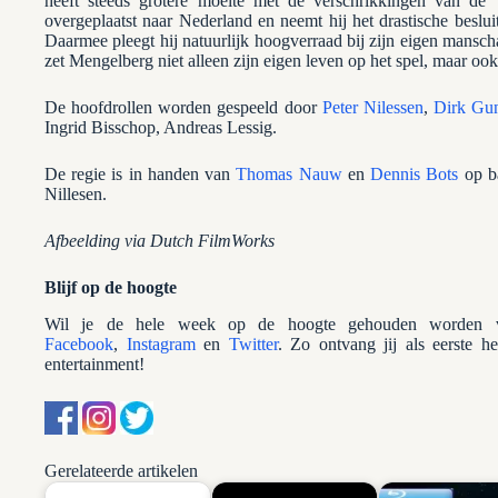
heeft steeds grotere moeite met de verschrikkingen van de
overgeplaatst naar Nederland en neemt hij het drastische beslu
Daarmee pleegt hij natuurlijk hoogverraad bij zijn eigen mansc
zet Mengelberg niet alleen zijn eigen leven op het spel, maar ook
De hoofdrollen worden gespeeld door
Peter Nilessen
,
Dirk Gu
Ingrid Bisschop, Andreas Lessig.
De regie is in handen van
Thomas Nauw
en
Dennis Bots
op ba
Nillesen.
Afbeelding via Dutch FilmWorks
Blijf op de hoogte
Wil je de hele week op de hoogte gehouden worden va
Facebook
,
Instagram
en
Twitter
. Zo ontvang jij als eerste h
entertainment!
Gerelateerde artikelen