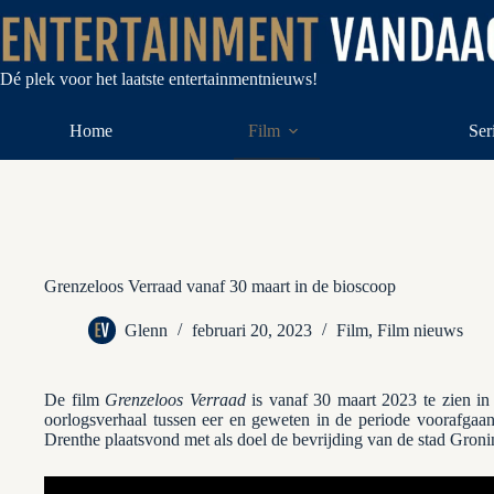
Ga
naar
de
inhoud
Dé plek voor het laatste entertainmentnieuws!
Home
Film
Ser
Grenzeloos Verraad vanaf 30 maart in de bioscoop
Glenn
februari 20, 2023
Film
,
Film nieuws
De film
Grenzeloos Verraad
is vanaf 30 maart 2023 te zien in 
oorlogsverhaal tussen eer en geweten in de periode voorafgaan
Drenthe plaatsvond met als doel de bevrijding van de stad Groni